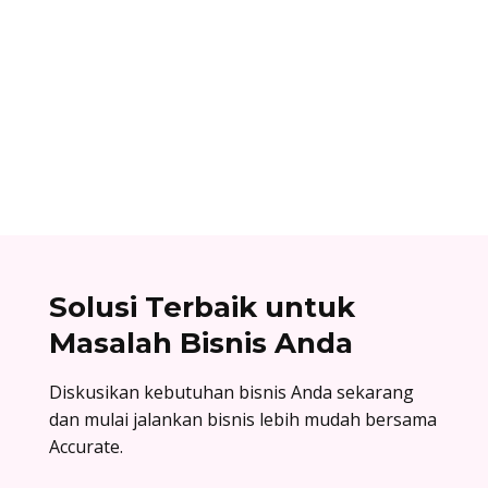
Alifian Adam
Assemble to order adalah strategi produksi
dengan menyiapkan komponen terlebih dahulu,
lalu baru dirakit setelah adanya pesanan.
Solusi Terbaik untuk
Masalah Bisnis Anda
Diskusikan kebutuhan bisnis Anda sekarang
dan mulai jalankan bisnis lebih mudah bersama
Accurate.