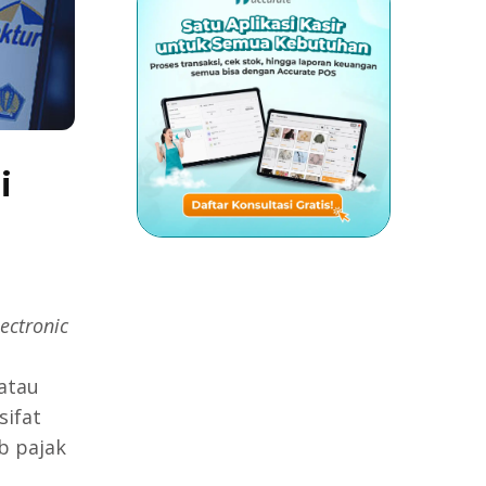
i
lectronic
 atau
sifat
b pajak