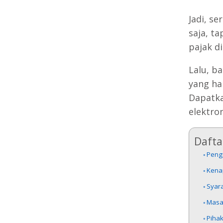
Jadi, s
saja, ta
pajak d
Lalu, b
yang ha
Dapatka
elektron
Daftar
Penge
Kenap
Syara
Masa 
Pihak