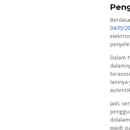
Peng
Berdasa
04/PJ/2
elektro
penyelen
Dalam h
dalamnya
terasos
lainnya 
autentik
Jadi, se
penggun
didalam
wajib pa