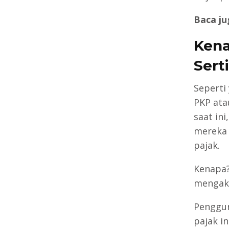
Baca ju
Kena
Serti
Seperti
PKP ata
saat ini
mereka 
pajak.
Kenapa?
mengaks
Penggun
pajak i