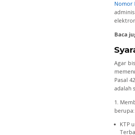
Nomor P
adminis
elektro
Baca ju
Syar
Agar bi
memenuh
Pasal 4
adalah 
1. Memb
berupa:
KTP u
Terba