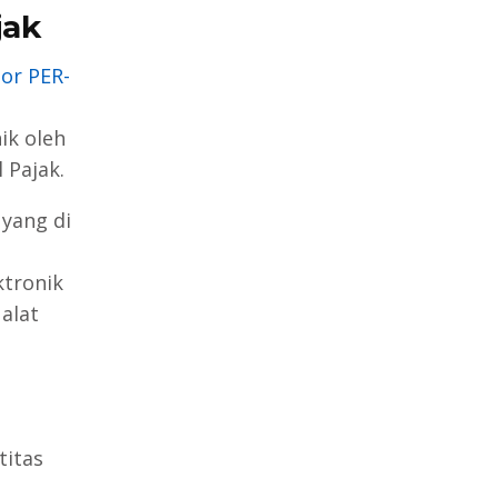
jak
or PER-
ik oleh
 Pajak.
 yang di
ktronik
 alat
titas