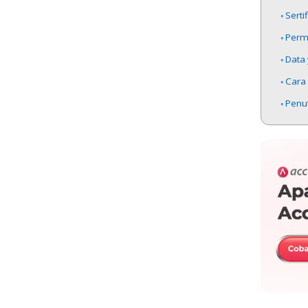
Serti
Permo
Data
Cara 
Penu