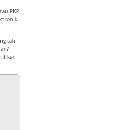
atau PKP
ektronik
angkah
ran?
ifikat