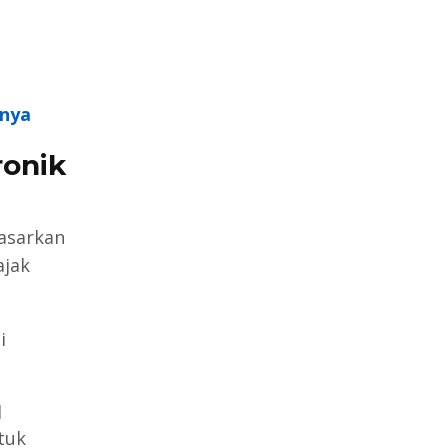
nnya
ronik
asarkan
ajak
i
l
tuk