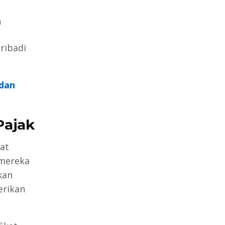
n
ribadi
 dan
Pajak
at
 mereka
kan
erikan