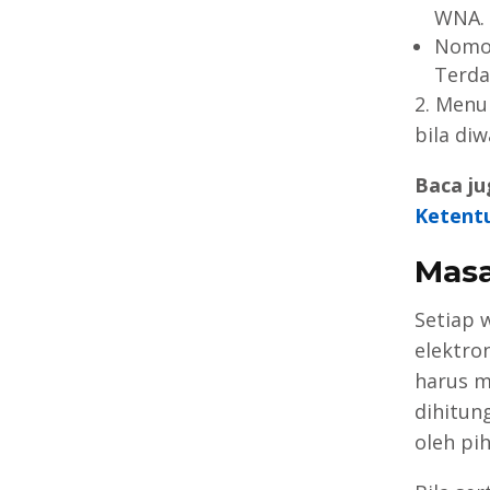
WNA.
Nomor
Terda
2. Menu
bila diw
Baca ju
Ketent
Masa
Setiap 
elektro
harus m
dihitun
oleh pih