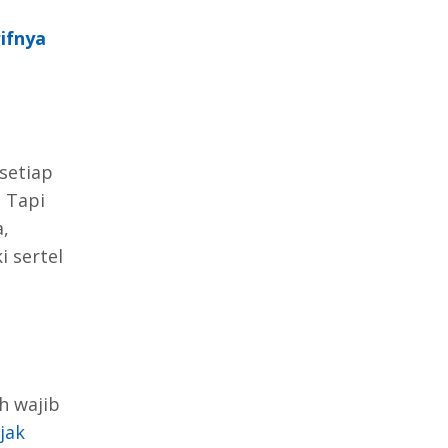
rifnya
setiap
. Tapi
a,
 sertel
h wajib
jak