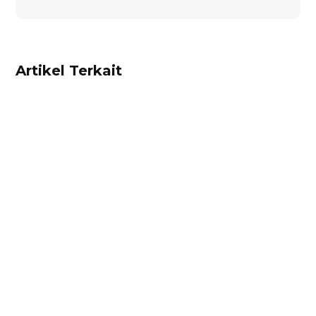
Artikel Terkait
Alifian Adam
Trade Portal adalah portal online terintegrasi di
Accurate Online yang memungkinkan