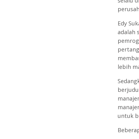
selalu 
perusah
Edy Suk
adalah 
pemrogr
pertang
membant
lebih m
Sedangk
berjudu
manajem
manajer
untuk b
Beberap