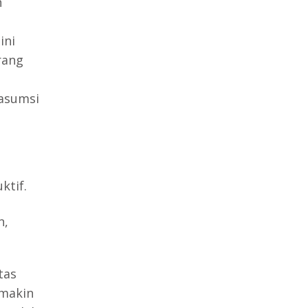
n
u
ini
rang
asumsi
ktif.
n,
tas
makin