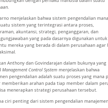
dihubungkan dengan perilaku manusia dalam suatu
aan.
arno menjelaskan bahwa sistem pengendalian man
suatu sistem yang terintegrasi antara proses,
aman, akuntansi, strategi, penganggaran, dan
gungjawaban yang pada dasarnya digunakan untuk
u mereka yang berada di dalam perusahaan agar h
aksimal.
an Anthony dan Govindarajan dalam bukunya yang
l
Management Control System
menjelaskan bahwa
en pengendalian adalah suatu proses yang mana p
 memberikan arahan pada tiap member dalam per
isa menerapkan strategi perusahaan tersebut.
a ciri penting dari sistem pengendalian manajemen