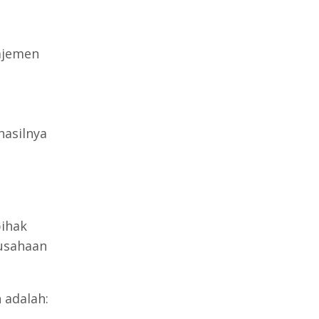
ajemen
asilnya
ihak
usahaan
 adalah: