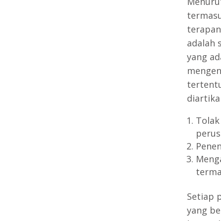
Menuru
termasu
terapan
adalah 
yang ad
mengend
tertent
diartika
Tolak
perusa
Penen
Menga
terma
Setiap 
yang be