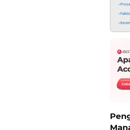
Pros
Fakt
Kesi
Peng
Man