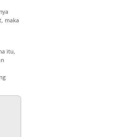
nya
t, maka
a itu,
an
ang