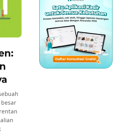
en:
an
ya
 sebuah
 besar
rentan
alian
k