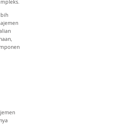
ompleks.
ebih
najemen
alian
haan,
komponen
ajemen
nya