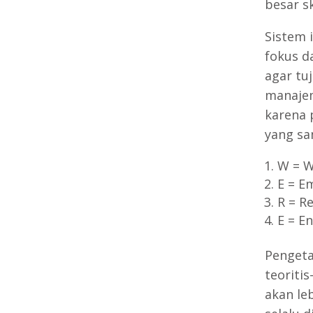
besar s
Sistem i
fokus d
agar tu
manajem
karena 
yang sa
W = W
E = E
R = R
E = E
Pengeta
teoriti
akan le