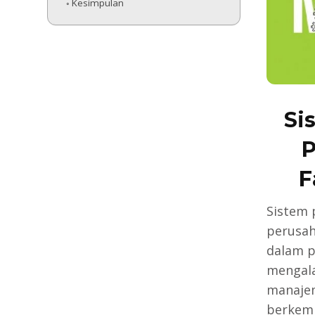
Kesimpulan
Si
P
F
Sistem 
perusah
dalam p
mengala
manajem
berkemb