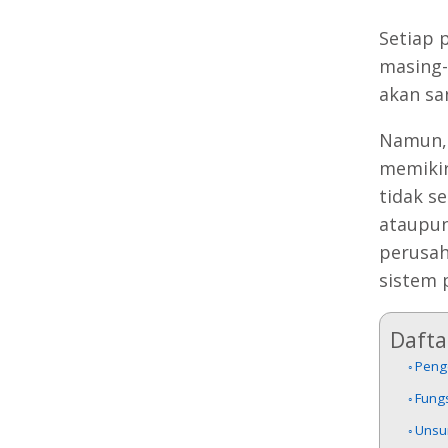
Setiap 
masing-
akan sa
Namun, 
memikir
tidak s
ataupun
perusah
sistem 
Daftar
Peng
Fung
Unsu