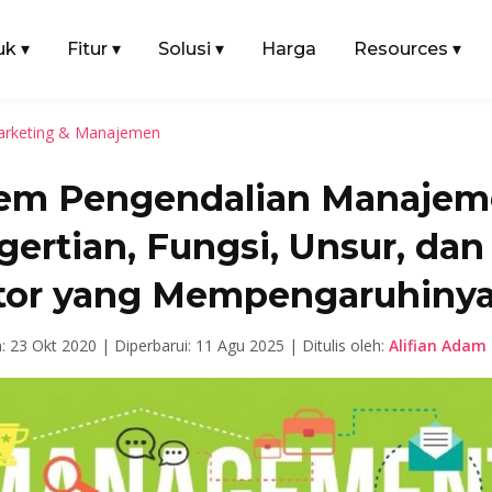
uk
▾
Fitur
▾
Solusi
▾
Harga
Resources
▾
rketing & Manajemen
tem Pengendalian Manajem
ertian, Fungsi, Unsur, dan
tor yang Mempengaruhiny
n: 23 Okt 2020 |
Diperbarui: 11 Agu 2025 |
Ditulis oleh:
Alifian Adam