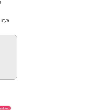
a
tinya