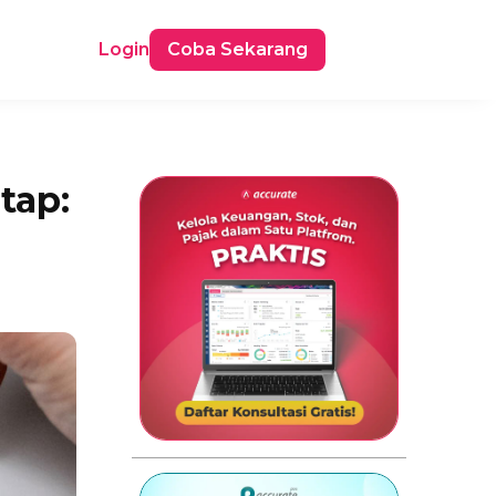
Login
Coba Sekarang
tap: