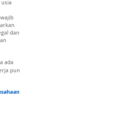
 usia
 wajib
arkan.
egal dan
dan
la ada
erja pun
rusahaan