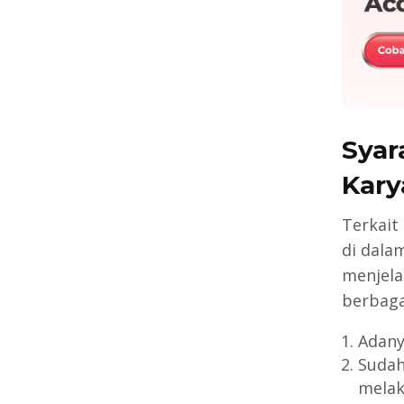
Syar
Kary
Terkait
di dala
menjela
berbagai
Adany
Suda
melak