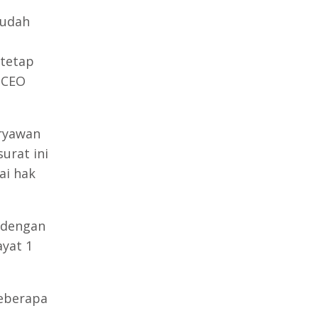
sudah
tetap
, CEO
aryawan
urat ini
ai hak
 dengan
yat 1
eberapa