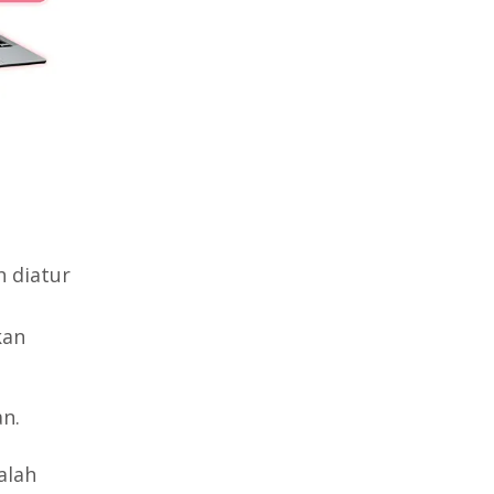
h diatur
kan
n.
alah