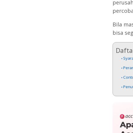
perusah
percoba
Bila ma
bisa se
Daftar
Syar
Pera
Cont
Penu