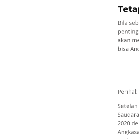
Teta
Bila se
penting
akan me
bisa An
Perihal
Setelah
Saudara
2020 de
Angkasa