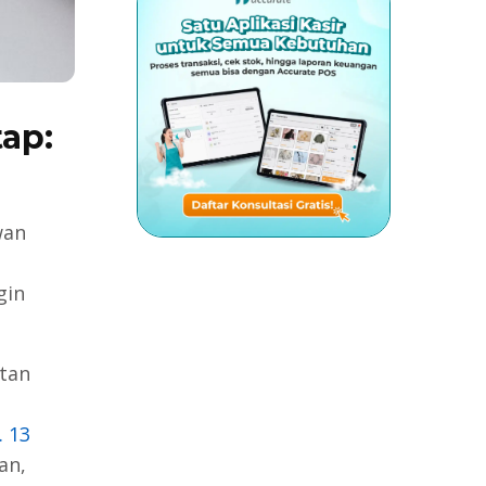
ap:
wan
gin
tan
 13
an,