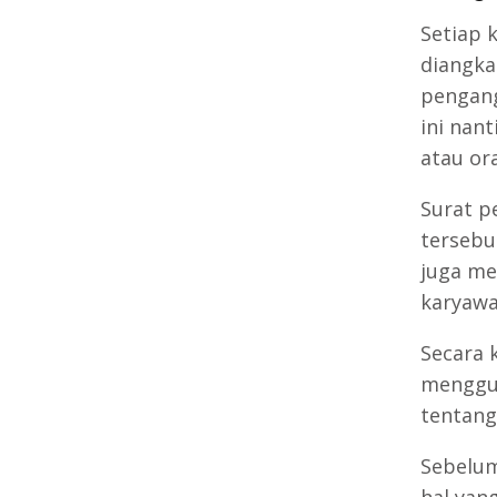
Setiap 
diangka
pengang
ini nan
atau or
Surat p
tersebu
juga me
karyawa
Secara 
menggun
tentang
Sebelum
hal yang