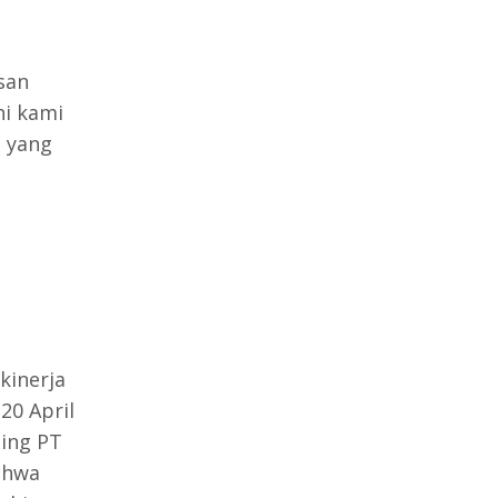
san
ni kami
 yang
kinerja
20 April
ing PT
ahwa