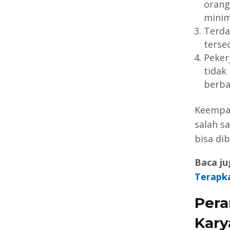
orang
minim
Terda
terse
Peker
tidak
berba
Keempat 
salah s
bisa dib
Baca ju
Terapk
Pera
Kar