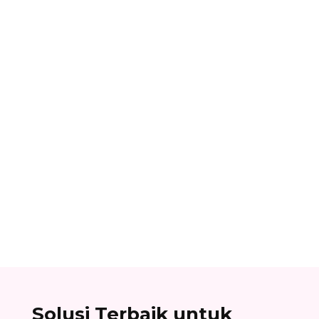
Alifian Adam
Assemble to order adalah strategi produksi
dengan menyiapkan komponen terlebih dahulu,
lalu baru dirakit setelah adanya pesanan.
Solusi Terbaik untuk