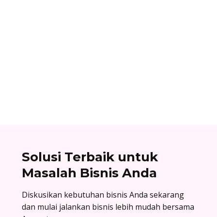
Dhamar Januaji
Aplikasi payroll adalah aplikasi yang dibuat
untuk mempermudah dan mempercepat proses
penggajian di perusahaan. Ini kelebihan dan
cara memilihnya.
Solusi Terbaik untuk
Masalah Bisnis Anda
Diskusikan kebutuhan bisnis Anda sekarang
dan mulai jalankan bisnis lebih mudah bersama