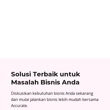
Dhamar Januaji
Aplikasi payroll adalah aplikasi yang dibuat
untuk mempermudah dan mempercepat proses
penggajian di perusahaan. Ini kelebihan dan
cara memilihnya.
Solusi Terbaik untuk
Masalah Bisnis Anda
Diskusikan kebutuhan bisnis Anda sekarang
dan mulai jalankan bisnis lebih mudah bersama
Accurate.