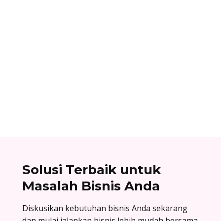
Ibnu Ismail
Cara berlangganan accurate online: buat akun
di accurate.id, aktivasi data usaha Anda, dan
nikmati kemudahan urus bisnis! Baca
selengkapnya!
Solusi Terbaik untuk
Masalah Bisnis Anda
Diskusikan kebutuhan bisnis Anda sekarang
dan mulai jalankan bisnis lebih mudah bersama