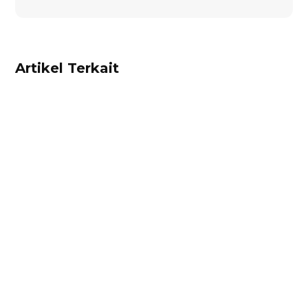
Artikel Terkait
Ibnu Ismail
Hitung harga pokok penjualan dan
rekomendasi harga jual produk Anda dengan