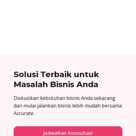
Cara berlangganan accurate online: buat akun
di accurate.id, aktivasi data usaha Anda, dan
nikmati kemudahan urus bisnis! Baca
selengkapnya!
Solusi Terbaik untuk
Masalah Bisnis Anda
Diskusikan kebutuhan bisnis Anda sekarang
dan mulai jalankan bisnis lebih mudah bersama
Accurate.
Jadwalkan Konsultasi