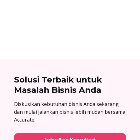
Cara berlangganan accurate online: buat akun
di accurate.id, aktivasi data usaha Anda, dan
nikmati kemudahan urus bisnis! Baca
selengkapnya!
Solusi Terbaik untuk
Masalah Bisnis Anda
Diskusikan kebutuhan bisnis Anda sekarang
dan mulai jalankan bisnis lebih mudah bersama
Accurate.
Jadwalkan Konsultasi