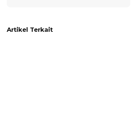
Artikel Terkait
Ibnu Ismail
Hitung harga pokok penjualan dan
rekomendasi harga jual produk Anda dengan