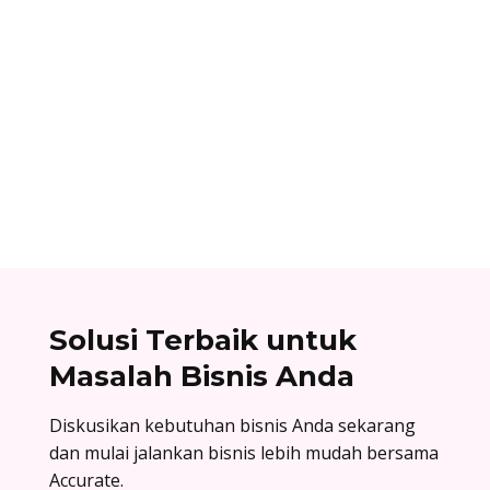
Ibnu Ismail
Cara berlangganan accurate online: buat akun
di accurate.id, aktivasi data usaha Anda, dan
nikmati kemudahan urus bisnis! Baca
selengkapnya!
Solusi Terbaik untuk
Masalah Bisnis Anda
Diskusikan kebutuhan bisnis Anda sekarang
dan mulai jalankan bisnis lebih mudah bersama
Accurate.