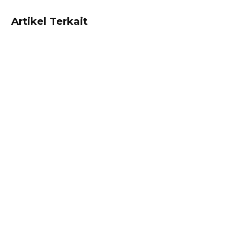
Artikel Terkait
Ibnu Ismail
Hitung harga pokok penjualan dan
rekomendasi harga jual produk Anda dengan
mudah menggunakan kalkulator ini! Gratis!