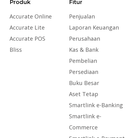
Produk
Fitur
Accurate Online
Penjualan
Accurate Lite
Laporan Keuangan
Accurate POS
Perusahaan
Bliss
Kas & Bank
Pembelian
Persediaan
Buku Besar
Aset Tetap
Smartlink e-Banking
Smartlink e-
Commerce