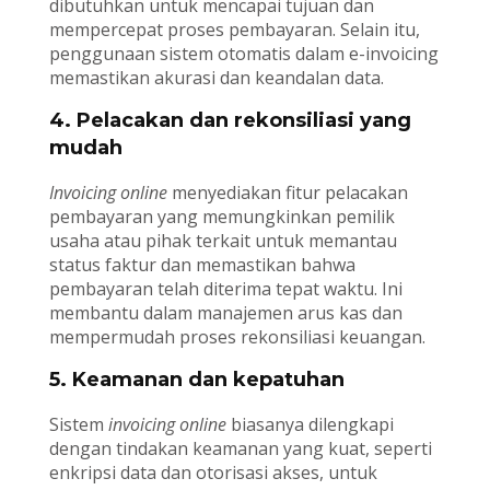
dibutuhkan untuk mencapai tujuan dan
mempercepat proses pembayaran. Selain itu,
penggunaan sistem otomatis dalam e-invoicing
memastikan akurasi dan keandalan data.
4. Pelacakan dan rekonsiliasi yang
mudah
Invoicing online
menyediakan fitur pelacakan
pembayaran yang memungkinkan pemilik
usaha atau pihak terkait untuk memantau
status faktur dan memastikan bahwa
pembayaran telah diterima tepat waktu. Ini
membantu dalam manajemen arus kas dan
mempermudah proses rekonsiliasi keuangan.
5. Keamanan dan kepatuhan
Sistem
invoicing online
biasanya dilengkapi
dengan tindakan keamanan yang kuat, seperti
enkripsi data dan otorisasi akses, untuk