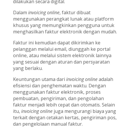
dilakukan secara digital.
Dalam
invoicing online
, faktur dibuat
menggunakan perangkat lunak atau platform
khusus yang memungkinkan pengguna untuk
menghasilkan faktur elektronik dengan mudah.
Faktur ini kemudian dapat dikirimkan ke
pelanggan melalui email, diunggah ke portal
online, atau melalui sistem elektronik lainnya
yang sesuai dengan aturan dan persyaratan
yang berlaku.
Keuntungan utama dari
invoicing online
adalah
efisiensi dan penghematan waktu. Dengan
menggunakan faktur elektronik, proses
pembuatan, pengiriman, dan pengolahan
faktur menjadi lebih cepat dan otomatis. Selain
itu,
invoicing online
juga mengurangi biaya yang
terkait dengan cetakan kertas, pengiriman pos,
dan pengelolaan manual faktur.