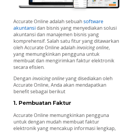
Accurate Online adalah sebuah
software
akuntansi
dan bisnis yang menyediakan solusi
akuntansi dan manajemen bisnis yang
komprehensif. Salah satu fitur yang ditawarkan
oleh Accurate Online adalah
invoicing online
,
yang memungkinkan pengguna untuk
membuat dan mengirimkan faktur elektronik
secara efisien.
Dengan
invoicing online
yang disediakan oleh
Accurate Online, Anda akan mendapatkan
benefit sebagai berikut
1. Pembuatan Faktur
Accurate Online memungkinkan pengguna
untuk dengan mudah membuat faktur
elektronik yang mencakup informasi lengkap,