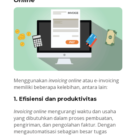
Online
Menggunakan
invoicing online
atau e-invoicing
memiliki beberapa kelebihan, antara lain:
1. Efisiensi dan produktivitas
Invoicing online
mengurangi waktu dan usaha
yang dibutuhkan dalam proses pembuatan,
pengiriman, dan pengolahan faktur. Dengan
mengautomatisasi sebagian besar tugas