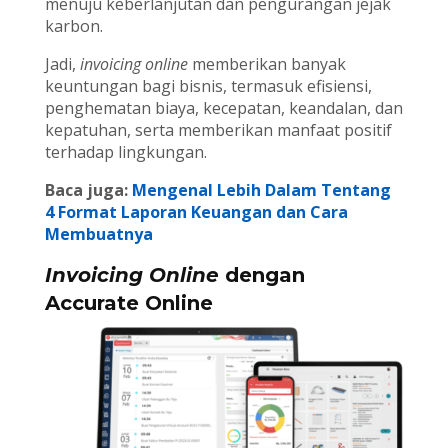
menuju keberlanjutan dan pengurangan jejak
karbon.
Jadi,
invoicing online
memberikan banyak
keuntungan bagi bisnis, termasuk efisiensi,
penghematan biaya, kecepatan, keandalan, dan
kepatuhan, serta memberikan manfaat positif
terhadap lingkungan.
Baca juga:
Mengenal Lebih Dalam Tentang
4 Format Laporan Keuangan dan Cara
Membuatnya
Invoicing Online
dengan
Accurate Online