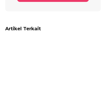
Artikel Terkait
Ibnu Ismail
Hitung harga pokok penjualan dan