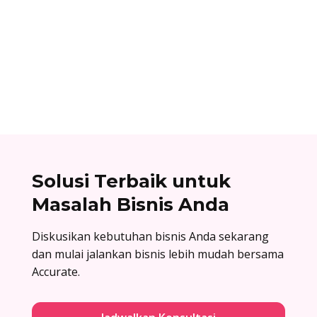
Cara berlangganan accurate online: buat akun
di accurate.id, aktivasi data usaha Anda, dan
nikmati kemudahan urus bisnis! Baca
selengkapnya!
Solusi Terbaik untuk
Masalah Bisnis Anda
Diskusikan kebutuhan bisnis Anda sekarang
dan mulai jalankan bisnis lebih mudah bersama
Accurate.