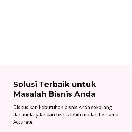
Ibnu Ismail
Cara berlangganan accurate online: buat akun
di accurate.id, aktivasi data usaha Anda, dan
nikmati kemudahan urus bisnis! Baca
selengkapnya!
Solusi Terbaik untuk
Masalah Bisnis Anda
Diskusikan kebutuhan bisnis Anda sekarang
dan mulai jalankan bisnis lebih mudah bersama
Accurate.