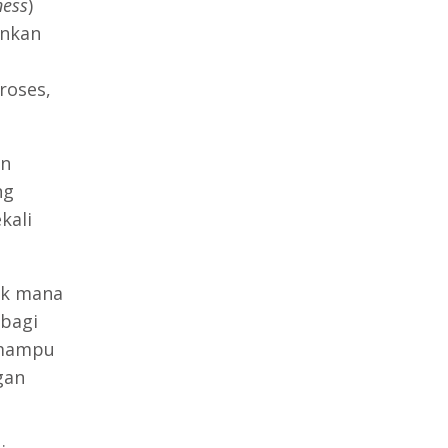
ness
)
inkan
roses,
an
ng
kali
ik mana
 bagi
 mampu
gan