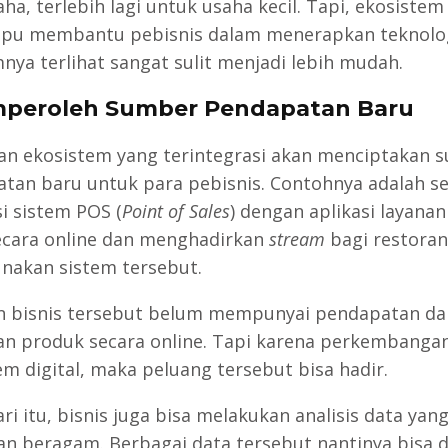
a, terlebih lagi untuk usaha kecil. Tapi, ekosistem 
pu membantu pebisnis dalam menerapkan teknolo
nya terlihat sangat sulit menjadi lebih mudah.
peroleh Sumber Pendapatan Baru
an ekosistem yang terintegrasi akan menciptakan 
tan baru untuk para pebisnis. Contohnya adalah se
si sistem POS (
Point of Sales
) dengan aplikasi layana
ecara online dan menghadirkan
stream
bagi restoran
akan sistem tersebut.
 bisnis tersebut belum mempunyai pendapatan da
an produk secara online. Tapi karena perkembanga
em digital, maka peluang tersebut bisa hadir.
ri itu, bisnis juga bisa melakukan analisis data yan
an beragam. Berbagai data tersebut nantinya bisa d