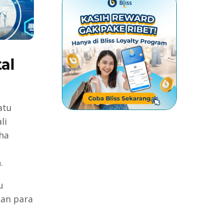
al
l
atu
li
ha
.
u
kan para