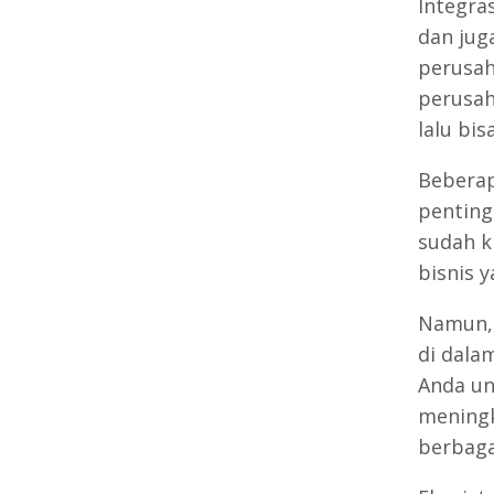
Integras
dan jug
perusah
perusah
lalu bi
Beberap
penting
sudah k
bisnis 
Namun, 
di dala
Anda un
meningk
berbaga