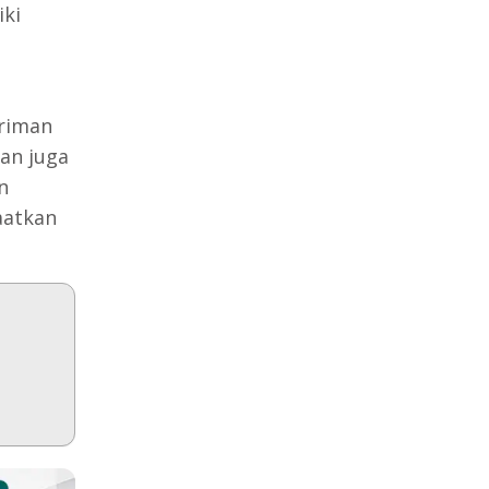
iki
iriman
an juga
n
aatkan