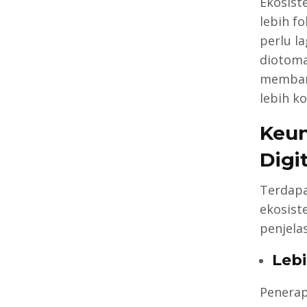
Ekosist
lebih f
perlu l
diotomat
membant
lebih ko
Keun
Digit
Terdapa
ekosist
penjela
Leb
Penerap