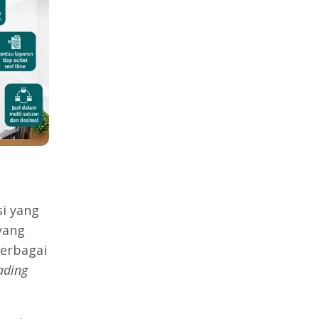
si yang
yang
berbagai
ading