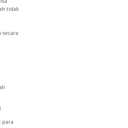
isa
ah tidak
 secara
ah
i
i para