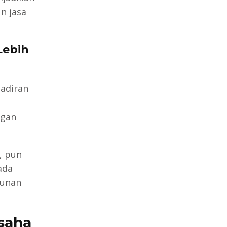
n jasa
Lebih
hadiran
ngan
, pun
ada
runan
saha