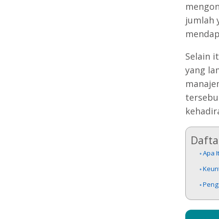
mengong
jumlah 
mendapa
Selain 
yang la
manajem
tersebu
kehadir
Daftar
Apa I
Keun
Penga