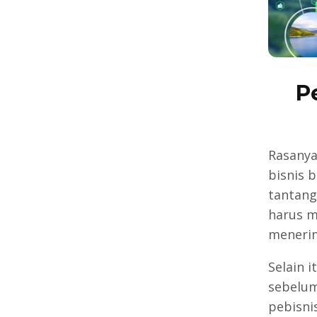
P
Rasanya
bisnis 
tantang
harus m
meneri
Selain 
sebelum
pebisni