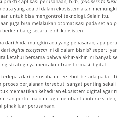
i praktik aplikasi perusahaan, b2b, (
business to busi
a data yang ada di dalam ekosistem akan memungk
aan untuk bisa mengontrol teknologi. Selain itu,
aan juga bisa melakukan otomatisasi pada setiap p
sa berkembang secara lebih konsisten.
a dari Anda mungkin ada yang penasaran, apa per
 dari
digital ecosystem
ini di dalam bisnis? seperti ya
ita ketahui bersama bahwa akhir-akhir ini banyak se
yang strateginya mencakup transformasi digital.
terlepas dari perusahaan tersebut berada pada tit
m proses perjalanan tersebut, sangat penting sekali
tuk memastikan kehadiran ekosistem digital agar
atkan performa dan juga membantu interaksi den
i pihak luar perusahaan.