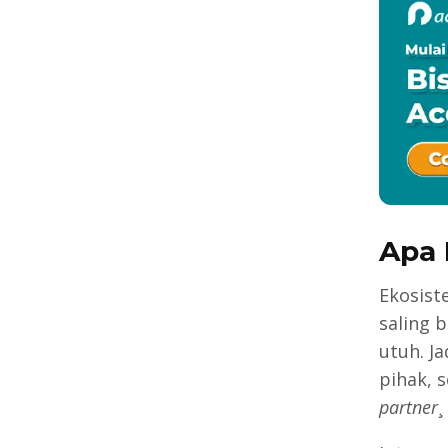
Apa 
Ekosist
saling 
utuh. Ja
pihak, 
partner
¸