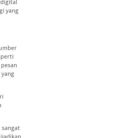
digital
gi yang
sumber
perti
n pesan
 yang
ri
n
g sangat
ijadikan