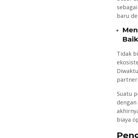
sebagai
baru d
Men
Bai
Tidak b
ekosist
Diwaktu
partner
Suatu p
dengan 
akhirny
biaya o
Peng