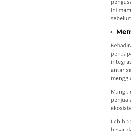
pengusah
ini mam
sebelum
Mem
Kehadir
pendapa
integra
antar s
menggun
Mungkin
penjual
ekosist
Lebih da
besar d