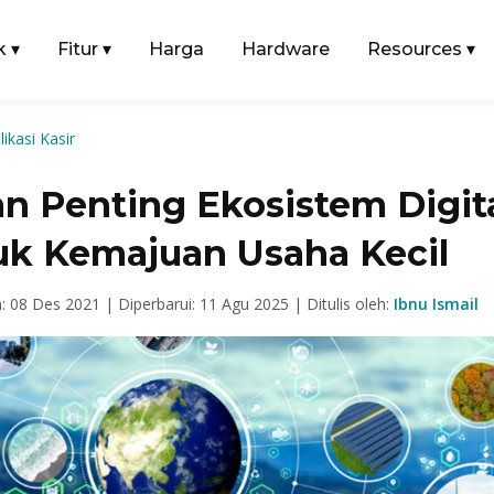
k
▾
Fitur
▾
Harga
Hardware
Resources
▾
likasi Kasir
an Penting Ekosistem Digit
uk Kemajuan Usaha Kecil
n: 08 Des 2021 |
Diperbarui: 11 Agu 2025 |
Ditulis oleh:
Ibnu Ismail