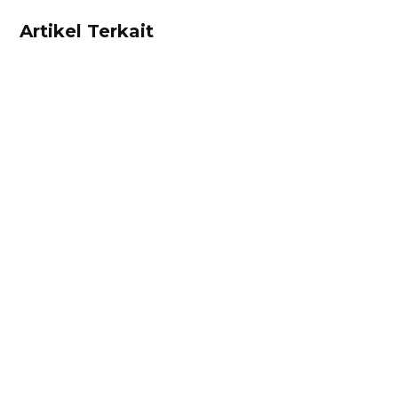
Artikel Terkait
Ibnu Ismail
Kalkulator diskon adalah alat untuk
mempermudah pebisnis menghitung diskon
secara cepat dan tepat. Hitung diskon produk
Anda sekarang juga di sini!