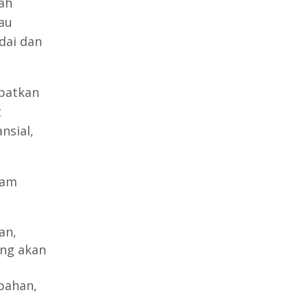
ah
au
dai dan
ibatkan
t
nsial,
lam
an,
ang akan
 bahan,