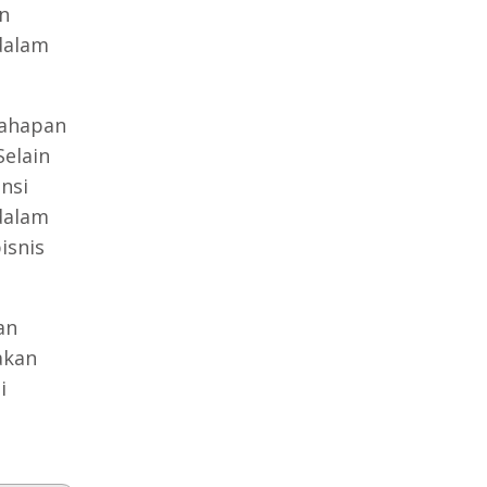
n
dalam
tahapan
Selain
nsi
dalam
isnis
an
akan
i