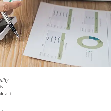
ility
isis
luasi