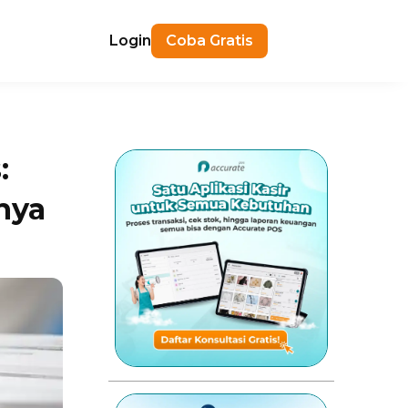
Login
Coba Gratis
:
nya