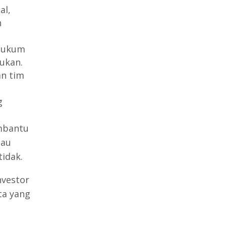
al,
n
 hukum
lukan.
an tim
g
embantu
tau
idak.
nvestor
ta yang