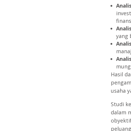
Analis
invest
finan
Anali
yang 
Anali
manaj
Analis
mungk
Hasil d
pengamb
usaha y
Studi k
dalam m
obyekti
peluang