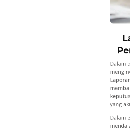
L
Pe
Dalam d
menginv
Laporan
memban
keputus
yang ak
Dalam e
mendala