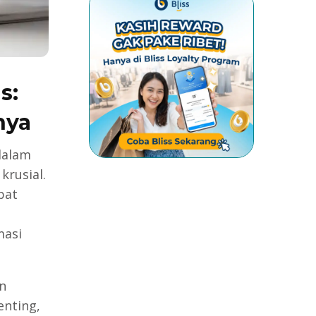
s:
nya
dalam
krusial.
pat
masi
n
enting,