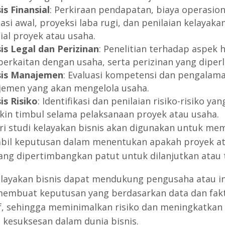
is Finansial
: Perkiraan pendapatan, biaya operasion
asi awal, proyeksi laba rugi, dan penilaian kelayaka
sial proyek atau usaha.
sis Legal dan Perizinan
: Penelitian terhadap aspek
berkaitan dengan usaha, serta perizinan yang diper
sis Manajemen
: Evaluasi kompetensi dan pengalam
emen yang akan mengelola usaha.
is Risiko
: Identifikasi dan penilaian risiko-risiko yan
in timbul selama pelaksanaan proyek atau usaha.
ari studi kelayakan bisnis akan digunakan untuk m
il keputusan dalam menentukan apakah proyek a
ang dipertimbangkan patut untuk dilanjutkan atau t
elayakan bisnis dapat mendukung pengusaha atau i
embuat keputusan yang berdasarkan data dan fak
f, sehingga meminimalkan risiko dan meningkatkan
 kesuksesan dalam dunia bisnis.