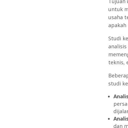
Tujuan 
untuk m
usaha t
apakah 
Studi k
analisi
memenga
teknis,
Beberap
studi ke
Anali
persa
dijala
Anali
dan m