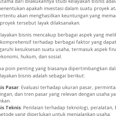
utama dari dilakukannya studi kelayakan bisnis adal
enentukan apakah investasi dalam suatu proyek at
ertentu akan menghasilkan keuntungan yang mema
proyek tersebut layak dilaksanakan.
elayakan bisnis mencakup berbagai aspek yang mel
s komprehensif terhadap berbagai faktor yang dapa
ruhi kesuksesan suatu usaha, termasuk aspek fina
 ekonomi, hukum, dan sosial.
a poin penting yang biasanya dipertimbangkan da
layakan bisnis adalah sebagai berikut:
sis Pasar
: Evaluasi terhadap ukuran pasar, perminta
ingan, dan tren pasar yang relevan dengan usaha y
nkan.
sis Teknis
: Penilaian terhadap teknologi, peralatan,
etode yang diperlukan untuk menjalankan usaha.