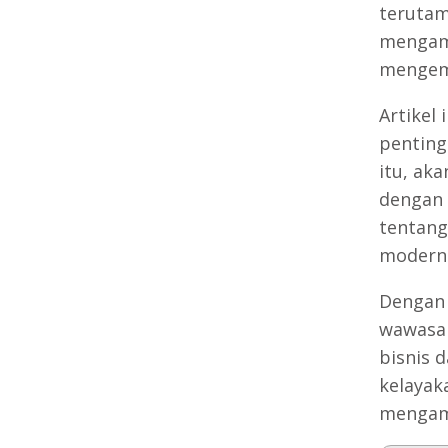
terutam
mengamb
mengem
Artikel
penting
itu, aka
dengan
tentang
modern
Dengan 
wawasan
bisnis 
kelayak
mengamb