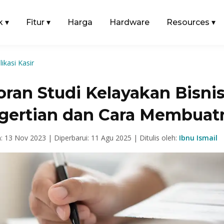
k
▾
Fitur
▾
Harga
Hardware
Resources
▾
likasi Kasir
ran Studi Kelayakan Bisnis
gertian dan Cara Membuat
n: 13 Nov 2023 |
Diperbarui: 11 Agu 2025 |
Ditulis oleh:
Ibnu Ismail