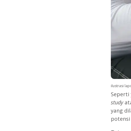
ilustrasi la
Seperti
study
ata
yang di
potensi