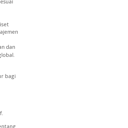
sesuai
iset
anajemen
an dan
lobal.
r bagi
f.
tentang