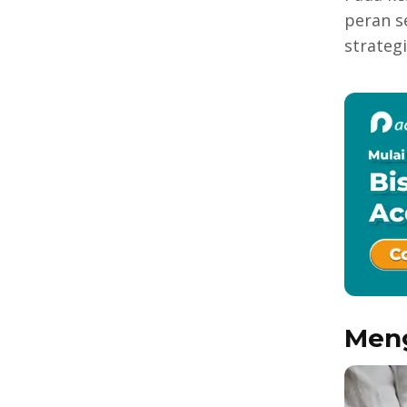
peran s
strateg
Meng