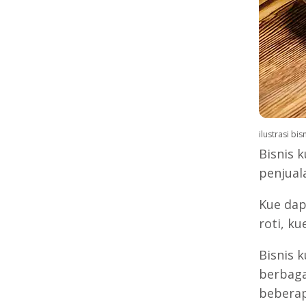
ilustrasi bi
Bisnis 
penjuala
Kue dap
roti, ku
Bisnis 
berbaga
beberap