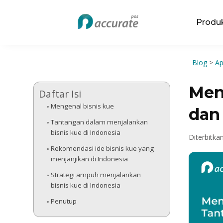
Produ
Blog
>
Ap
Men
Daftar Isi
Mengenal bisnis kue
dan
Tantangan dalam menjalankan
bisnis kue di Indonesia
Diterbitka
Rekomendasi ide bisnis kue yang
menjanjikan di Indonesia
Strategi ampuh menjalankan
bisnis kue di Indonesia
Penutup