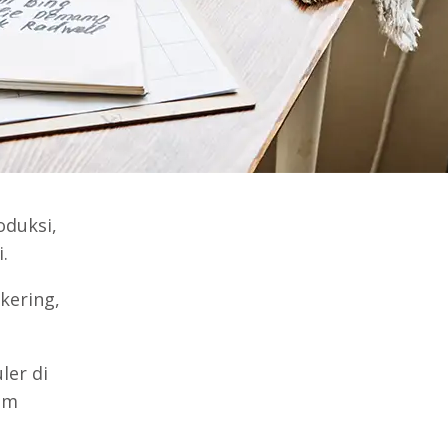
oduksi,
.
kering,
ler di
am