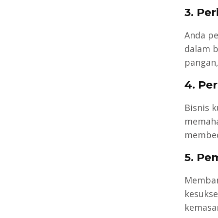
3. Per
Anda pe
dalam b
pangan,
4. Pe
Bisnis 
memaha
membed
5. Pe
Memba
kesukse
kemasan