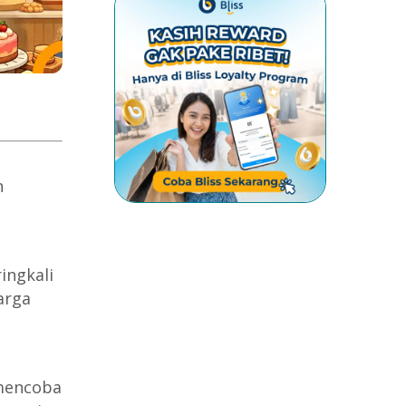
n
ingkali
arga
 mencoba