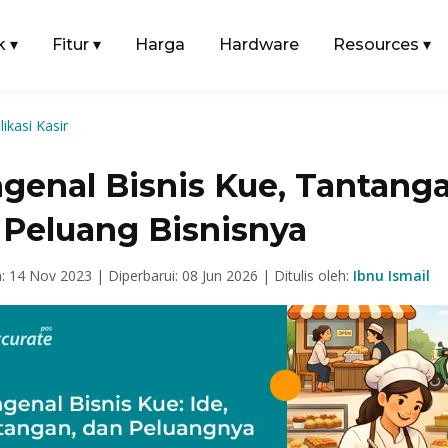
k
▾
Fitur
▾
Harga
Hardware
Resources
▾
likasi Kasir
genal Bisnis Kue, Tantang
 Peluang Bisnisnya
n: 14 Nov 2023 |
Diperbarui: 08 Jun 2026 |
Ditulis oleh:
Ibnu Ismail