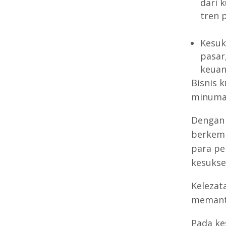
dari k
tren 
Kesuk
pasar
keuan
Bisnis 
minuman
Dengan 
berkemb
para pe
kesukse
Kelezat
memanta
Pada ke