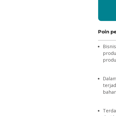
Poin p
Bisni
produ
produ
Dalam
terjad
bahan
Terda