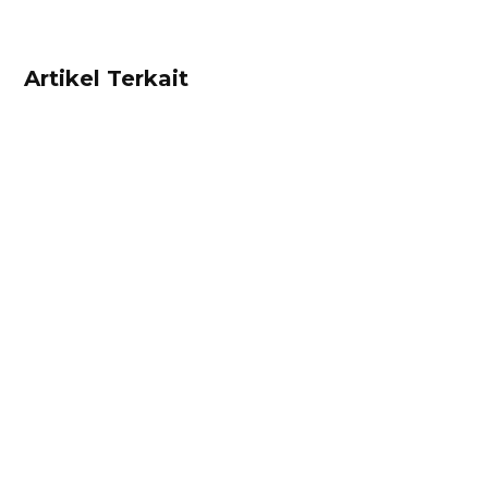
Artikel Terkait
Ibnu Ismail
Kalkulator diskon adalah alat untuk
mempermudah pebisnis menghitung diskon
secara cepat dan tepat. Hitung diskon produk