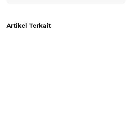
Artikel Terkait
Ibnu Ismail
Kalkulator diskon adalah alat untuk
mempermudah pebisnis menghitung diskon