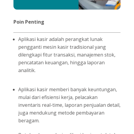
Poin Penting
Aplikasi kasir adalah perangkat lunak
pengganti mesin kasir tradisional yang
dilengkapi fitur transaksi, manajemen stok,
pencatatan keuangan, hingga laporan
analitik.
Aplikasi kasir memberi banyak keuntungan,
mulai dari efisiensi kerja, pelacakan
inventaris real-time, laporan penjualan detail,
juga mendukung metode pembayaran
beragam.