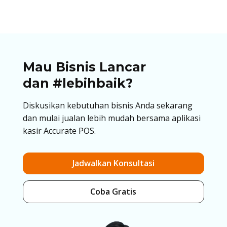
Mau Bisnis Lancar
dan #lebihbaik?
Diskusikan kebutuhan bisnis Anda sekarang
dan mulai jualan lebih mudah bersama aplikasi
kasir Accurate POS.
Jadwalkan Konsultasi
Coba Gratis