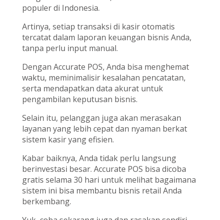
populer di Indonesia.
Artinya, setiap transaksi di kasir otomatis
tercatat dalam laporan keuangan bisnis Anda,
tanpa perlu input manual.
Dengan Accurate POS, Anda bisa menghemat
waktu, meminimalisir kesalahan pencatatan,
serta mendapatkan data akurat untuk
pengambilan keputusan bisnis.
Selain itu, pelanggan juga akan merasakan
layanan yang lebih cepat dan nyaman berkat
sistem kasir yang efisien.
Kabar baiknya, Anda tidak perlu langsung
berinvestasi besar. Accurate POS bisa dicoba
gratis selama 30 hari untuk melihat bagaimana
sistem ini bisa membantu bisnis retail Anda
berkembang.
Yuk, coba sekarang juga dan rasakan sendiri