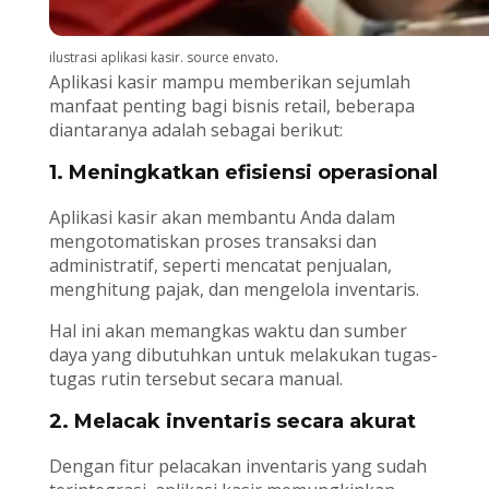
.
ilustrasi aplikasi kasir. source envato
Aplikasi kasir mampu memberikan sejumlah
manfaat penting bagi bisnis retail, beberapa
diantaranya adalah sebagai berikut:
1. Meningkatkan efisiensi operasional
Aplikasi kasir akan membantu Anda dalam
mengotomatiskan proses transaksi dan
administratif, seperti mencatat penjualan,
menghitung pajak, dan mengelola inventaris.
Hal ini akan memangkas waktu dan sumber
daya yang dibutuhkan untuk melakukan tugas-
tugas rutin tersebut secara manual.
2. Melacak inventaris secara akurat
Dengan fitur pelacakan inventaris yang sudah