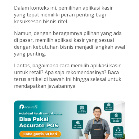
Dalam konteks ini, pemilihan aplikasi kasir
yang tepat memiliki peran penting bagi
kesuksesan bisnis ritel.
Namun, dengan beragamnya pilihan yang ada
di pasar, memilih aplikasi kasir yang sesuai
dengan kebutuhan bisnis menjadi langkah awal
yang penting.
Lantas, bagaimana cara memilih aplikasi kasir
untuk retail? Apa saja rekomendasinya? Baca
terus artikel di bawah ini hingga selesai untuk
mendapatkan jawabannya