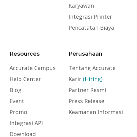
Karyawan
Integrasi Printer
Pencatatan Biaya
Resources
Perusahaan
Accurate Campus
Tentang Accurate
Help Center
Karir
(Hiring)
Blog
Partner Resmi
Event
Press Release
Promo
Keamanan Informasi
Integrasi API
Download