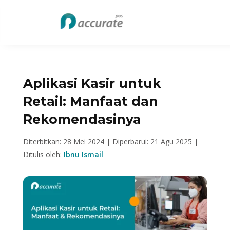
Aplikasi Kasir untuk
Retail: Manfaat dan
Rekomendasinya
Diterbitkan: 28 Mei 2024 |
Diperbarui: 21 Agu 2025 |
Ditulis oleh:
Ibnu Ismail