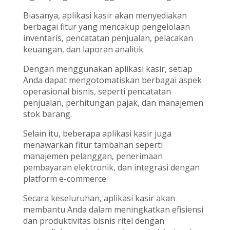
Biasanya, aplikasi kasir akan menyediakan
berbagai fitur yang mencakup pengelolaan
inventaris, pencatatan penjualan, pelacakan
keuangan, dan laporan analitik.
Dengan menggunakan aplikasi kasir, setiap
Anda dapat mengotomatiskan berbagai aspek
operasional bisnis, seperti pencatatan
penjualan, perhitungan pajak, dan manajemen
stok barang.
Selain itu, beberapa aplikasi kasir juga
menawarkan fitur tambahan seperti
manajemen pelanggan, penerimaan
pembayaran elektronik, dan integrasi dengan
platform e-commerce.
Secara keseluruhan, aplikasi kasir akan
membantu Anda dalam meningkatkan efisiensi
dan produktivitas bisnis ritel dengan