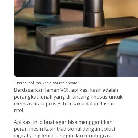
.
ilustrasi aplikasi kasir. source envato
Berdasarkan laman VOI, aplikasi kasir adalah
perangkat lunak yang dirancang khusus untuk
memfasilitasi proses transaksi dalam bisnis
ritel.
Aplikasi ini dibuat agar bisa menggantikan
peran mesin kasir tradisional dengan solusi
digital yang lebih canggih dan terintegrasi.