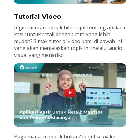
Tutorial Video
Ingin mencari tahu lebih lanjut tentang aplikasi
kasir untuk retail dengan cara yang lebih
mudah? Simak tutorial video kami di bawah ini
yang akan menjelaskan topik ini melalui audio
visual yang menarik:
Bagaimana, menarik bukan? lanjut
scroll
ke