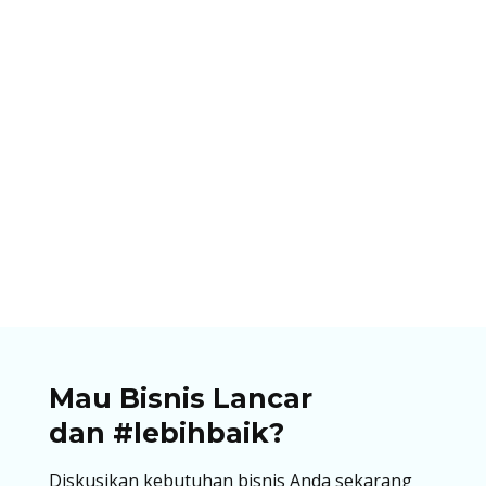
Ibnu Ismail
Permudah pembayaran di warung, toko,
restoran Anda dengan adanya QRIS! Ketahui
cara membuat qris untuk usaha dengan mudah
di artikel ini!
Mau Bisnis Lancar
dan #lebihbaik?
Diskusikan kebutuhan bisnis Anda sekarang