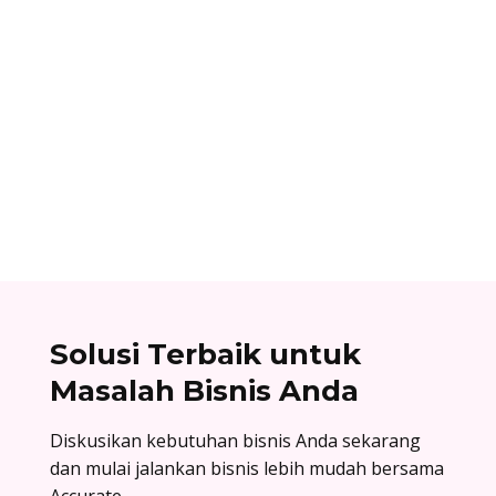
Dhamar Januaji
Surat balasan penawaran adalah surat resmi
yang dikirim oleh perusahaan sebagai jawaban
atas surat penawaran. Cek contoh surat balasan
penawaran di sini!
Solusi Terbaik untuk
Masalah Bisnis Anda
Diskusikan kebutuhan bisnis Anda sekarang
dan mulai jalankan bisnis lebih mudah bersama
Accurate.