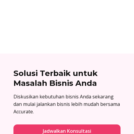
Surat balasan penawaran adalah surat resmi
yang dikirim oleh perusahaan sebagai jawaban
atas surat penawaran. Cek contoh surat balasan
penawaran di sini!
Solusi Terbaik untuk
Masalah Bisnis Anda
Diskusikan kebutuhan bisnis Anda sekarang
dan mulai jalankan bisnis lebih mudah bersama
Accurate.
Jadwalkan Konsultasi