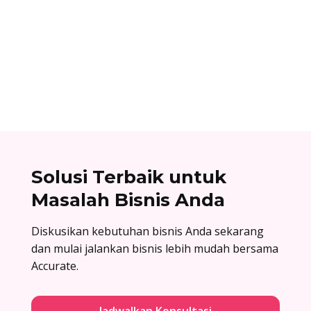
Surat balasan penawaran adalah surat resmi
yang dikirim oleh perusahaan sebagai jawaban
atas surat penawaran. Cek contoh surat balasan
penawaran di sini!
Solusi Terbaik untuk
Masalah Bisnis Anda
Diskusikan kebutuhan bisnis Anda sekarang
dan mulai jalankan bisnis lebih mudah bersama
Accurate.
Jadwalkan Konsultasi