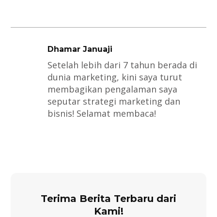
Dhamar Januaji
Setelah lebih dari 7 tahun berada di
dunia marketing, kini saya turut
membagikan pengalaman saya
seputar strategi marketing dan
bisnis! Selamat membaca!
Terima Berita Terbaru dari
Kami!