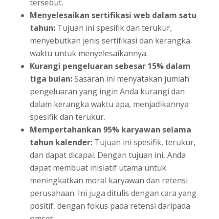
tersebut.
Menyelesaikan sertifikasi web dalam satu
tahun:
Tujuan ini spesifik dan terukur,
menyebutkan jenis sertifikasi dan kerangka
waktu untuk menyelesaikannya.
Kurangi pengeluaran sebesar 15% dalam
tiga bulan:
Sasaran ini menyatakan jumlah
pengeluaran yang ingin Anda kurangi dan
dalam kerangka waktu apa, menjadikannya
spesifik dan terukur.
Mempertahankan 95% karyawan selama
tahun kalender:
Tujuan ini spesifik, terukur,
dan dapat dicapai. Dengan tujuan ini, Anda
dapat membuat inisiatif utama untuk
meningkatkan moral karyawan dan retensi
perusahaan. Ini juga ditulis dengan cara yang
positif, dengan fokus pada retensi daripada
omset.