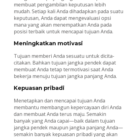
membuat pengambilan keputusan lebih
mudah. Setiap kali Anda dihadapkan pada suatu
keputusan, Anda dapat mengevaluasi opsi
mana yang akan menempatkan Anda pada
posisi terbaik untuk mencapai tujuan Anda.
Meningkatkan motivasi
Tujuan memberi Anda sesuatu untuk dicita-
citakan. Bahkan tujuan jangka pendek dapat
membuat Anda tetap termotivasi saat Anda
bekerja menuju tujuan jangka panjang Anda.
Kepuasan pribadi
Menetapkan dan mencapai tujuan Anda
membantu membangun kepercayaan diri Anda
dan membuat Anda terus maju. Semakin
banyak yang Anda capai—baik dalam tujuan
jangka pendek maupun jangka panjang Anda—
semakin banyak kepuasan pribadi yang akan