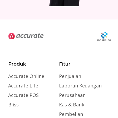
Produk
Fitur
Accurate Online
Penjualan
Accurate Lite
Laporan Keuangan
Accurate POS
Perusahaan
Bliss
Kas & Bank
Pembelian