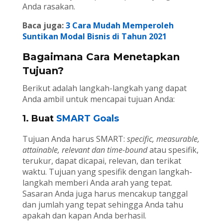
Anda rasakan.
Baca juga:
3 Cara Mudah Memperoleh
Suntikan Modal Bisnis di Tahun 2021
Bagaimana Cara Menetapkan
Tujuan?
Berikut adalah langkah-langkah yang dapat
Anda ambil untuk mencapai tujuan Anda:
1. Buat
SMART Goals
Tujuan Anda harus SMART:
specific, measurable,
attainable, relevant dan time-bound
atau spesifik,
terukur, dapat dicapai, relevan, dan terikat
waktu. Tujuan yang spesifik dengan langkah-
langkah memberi Anda arah yang tepat.
Sasaran Anda juga harus mencakup tanggal
dan jumlah yang tepat sehingga Anda tahu
apakah dan kapan Anda berhasil.