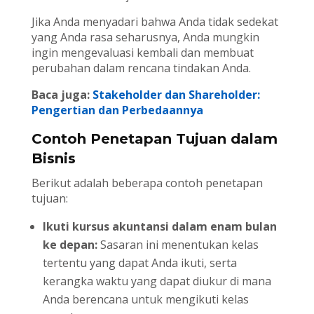
Jika Anda menyadari bahwa Anda tidak sedekat
yang Anda rasa seharusnya, Anda mungkin
ingin mengevaluasi kembali dan membuat
perubahan dalam rencana tindakan Anda.
Baca juga:
Stakeholder dan Shareholder:
Pengertian dan Perbedaannya
Contoh Penetapan Tujuan dalam
Bisnis
Berikut adalah beberapa contoh penetapan
tujuan:
Ikuti kursus akuntansi dalam enam bulan
ke depan:
Sasaran ini menentukan kelas
tertentu yang dapat Anda ikuti, serta
kerangka waktu yang dapat diukur di mana
Anda berencana untuk mengikuti kelas