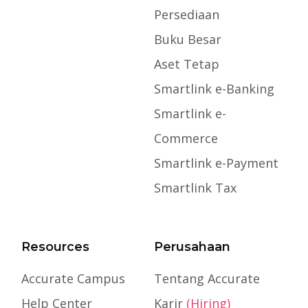
Persediaan
Buku Besar
Aset Tetap
Smartlink e-Banking
Smartlink e-
Commerce
Smartlink e-Payment
Smartlink Tax
Resources
Perusahaan
Accurate Campus
Tentang Accurate
Help Center
Karir
(Hiring)