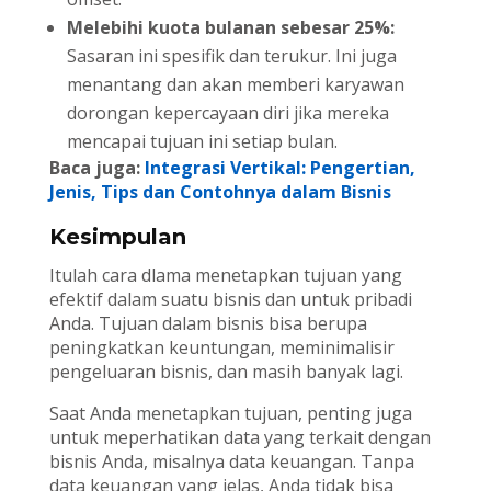
Melebihi kuota bulanan sebesar 25%:
Sasaran ini spesifik dan terukur. Ini juga
menantang dan akan memberi karyawan
dorongan kepercayaan diri jika mereka
mencapai tujuan ini setiap bulan.
Baca juga:
Integrasi Vertikal: Pengertian,
Jenis, Tips dan Contohnya dalam Bisnis
Kesimpulan
Itulah cara dlama menetapkan tujuan yang
efektif dalam suatu bisnis dan untuk pribadi
Anda. Tujuan dalam bisnis bisa berupa
peningkatkan keuntungan, meminimalisir
pengeluaran bisnis, dan masih banyak lagi.
Saat Anda menetapkan tujuan, penting juga
untuk meperhatikan data yang terkait dengan
bisnis Anda, misalnya data keuangan. Tanpa
data keuangan yang jelas, Anda tidak bisa