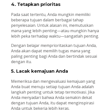
4. Tetapkan prioritas
Pada saat tertentu, Anda mungkin memiliki
beberapa tujuan dalam berbagai tahap
penyelesaian. Untuk alasan ini, memutuskan
mana yang lebih penting—atau mungkin hanya
lebih peka terhadap waktu—sangatlah penting.
Dengan belajar memprioritaskan tujuan Anda,
Anda akan dapat memilih tugas mana yang
paling penting bagi Anda dan bertindak sesuai
dengan itu.
5. Lacak kemajuan Anda
Memeriksa dan mengevaluasi kemajuan yang
Anda buat menuju setiap tujuan Anda adalah
langkah penting untuk tetap termotivasi. Jika
Anda menyadari bahwa Anda semakin dekat
dengan tujuan Anda, itu dapat menginspirasi
Anda untuk bekerja lebih keras.