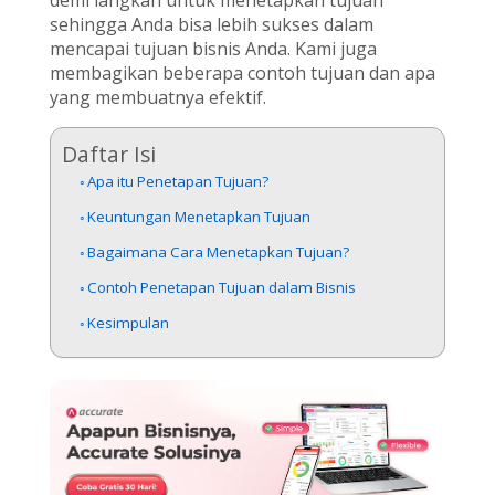
sehingga Anda bisa lebih sukses dalam
mencapai tujuan bisnis Anda. Kami juga
membagikan beberapa contoh tujuan dan apa
yang membuatnya efektif.
Daftar Isi
Apa itu Penetapan Tujuan?
Keuntungan Menetapkan Tujuan
Bagaimana Cara Menetapkan Tujuan?
Contoh Penetapan Tujuan dalam Bisnis
Kesimpulan