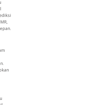
u
l
ediksi
MMR,
epan.
lam
n.
pkan
tu
il