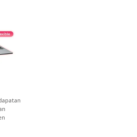
dapatan
an
en