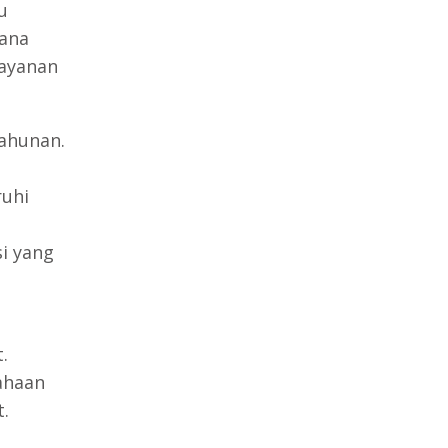
u
mana
layanan
ahunan.
uhi
si yang
.
ahaan
.