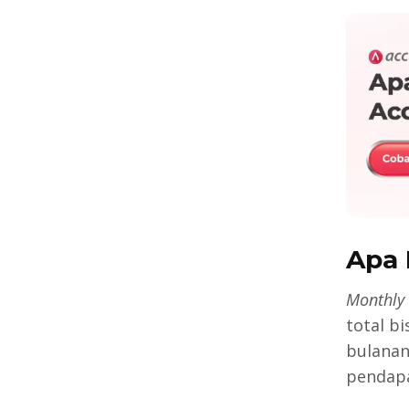
Apa 
Monthly 
total b
bulanan
pendapa