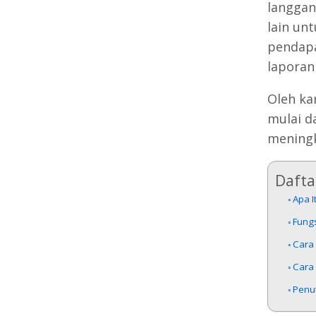
langgan
lain un
pendapa
laporan
Oleh ka
mulai d
meningk
Daftar
Apa I
Fung
Cara
Cara
Penu