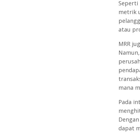
Seperti
metrik 
pelangg
atau pr
MRR jug
Namun, 
perusah
pendapa
transaks
mana me
Pada in
menghit
Dengan 
dapat m