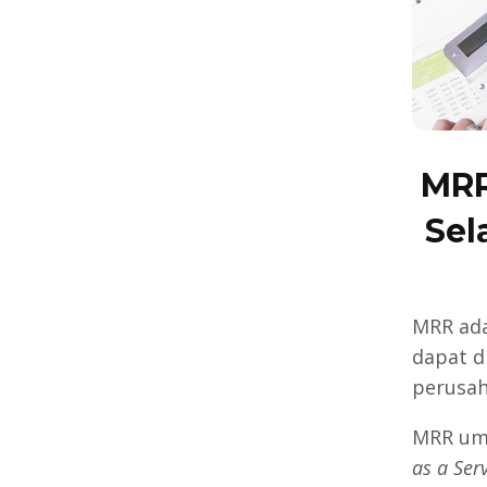
MRR
Sel
MRR ada
dapat d
perusah
MRR umu
as a Serv