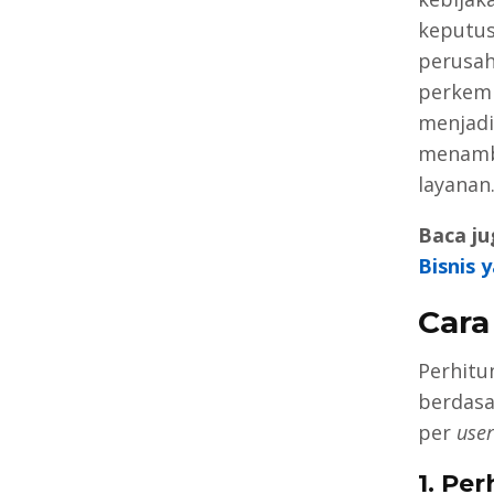
keputus
perusah
perkemb
menjadi
menamb
layanan
Baca ju
Bisnis 
Cara
Perhitu
berdasa
per
user
1. Pe