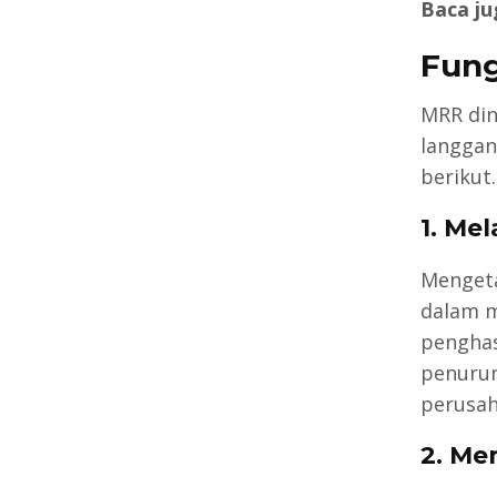
Baca ju
Fung
MRR din
langgan
berikut.
1. Me
Mengeta
dalam m
penghas
penurun
perusah
2. Me