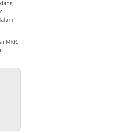
idang
n
dalam
ai MRR,
a