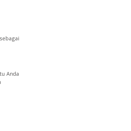
sebagai
tu Anda
h
u