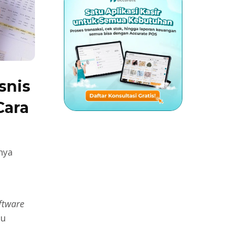
snis
Cara
nya
ftware
au