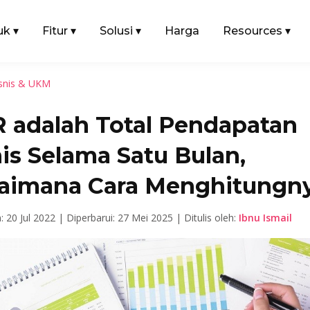
uk
▾
Fitur
▾
Solusi
▾
Harga
Resources
▾
snis & UKM
 adalah Total Pendapatan
is Selama Satu Bulan,
aimana Cara Menghitungn
n: 20 Jul 2022 |
Diperbarui: 27 Mei 2025 |
Ditulis oleh:
Ibnu Ismail