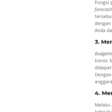
Fungsi 
forecast
tersebu
dengan 
Anda da
3. Me
Budgeti
bisnis.
didapat
Dengan 
anggara
4. M
Melalui
kebijak