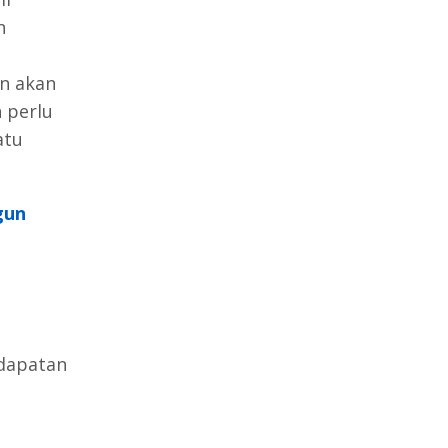
n
n akan
 perlu
atu
gun
ndapatan