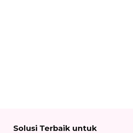
Dhamar Januaji
Surat balasan penawaran adalah surat resmi
yang dikirim oleh perusahaan sebagai jawaban
atas surat penawaran. Cek contoh surat balasan
penawaran di sini!
Solusi Terbaik untuk