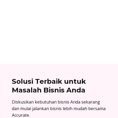
noval aldiana
Panduan cara mengelola role permission di
Facebook Business Manager: atur hak akses,
kembangkan kolaborasi, dan jaga keamanan
aset digital bisnis Anda!
Solusi Terbaik untuk
Masalah Bisnis Anda
Diskusikan kebutuhan bisnis Anda sekarang
dan mulai jalankan bisnis lebih mudah bersama
Accurate.