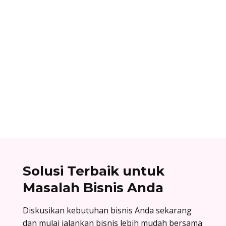
Ibnu Ismail
Nomor referensi bank adalah kode identitas
unik yang dimiliki setiap bank dan digunakan
dalam proses transfer antar bank. Baca list
lengkapnya di sini!
Solusi Terbaik untuk
Masalah Bisnis Anda
Diskusikan kebutuhan bisnis Anda sekarang
dan mulai jalankan bisnis lebih mudah bersama