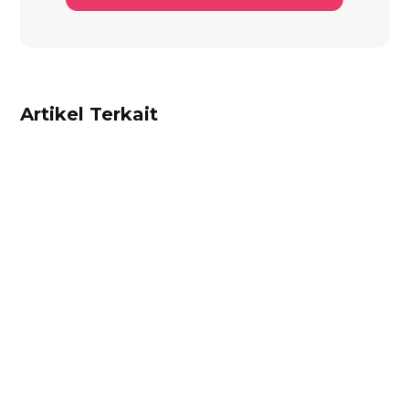
Artikel Terkait
Alifian Adam
Ketahui aturan pajak marketplace terbaru dari