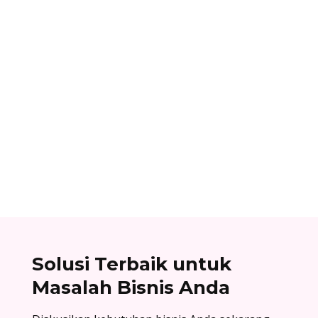
Ibnu Ismail
Nomor referensi bank adalah kode identitas
unik yang dimiliki setiap bank dan digunakan
dalam proses transfer antar bank. Baca list
lengkapnya di sini!
Solusi Terbaik untuk
Masalah Bisnis Anda