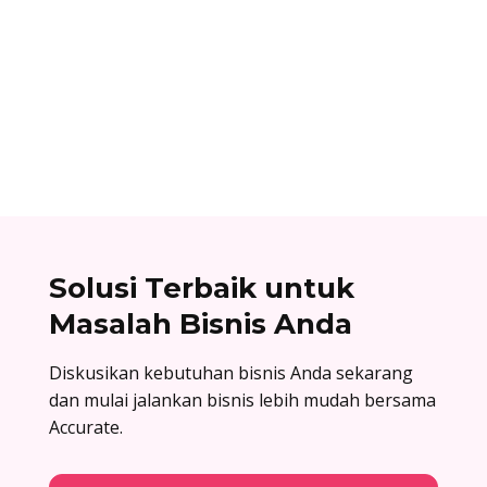
Ibnu Ismail
Nomor referensi bank adalah kode identitas
unik yang dimiliki setiap bank dan digunakan
dalam proses transfer antar bank. Baca list
lengkapnya di sini!
Solusi Terbaik untuk
Masalah Bisnis Anda
Diskusikan kebutuhan bisnis Anda sekarang
dan mulai jalankan bisnis lebih mudah bersama
Accurate.