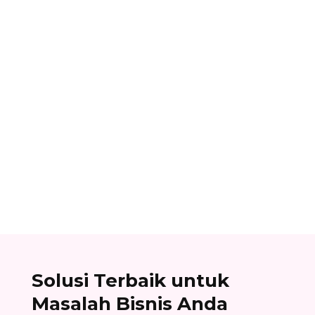
Ibnu Ismail
Nomor referensi bank adalah kode identitas
unik yang dimiliki setiap bank dan digunakan
dalam proses transfer antar bank. Baca list
lengkapnya di sini!
Solusi Terbaik untuk
Masalah Bisnis Anda