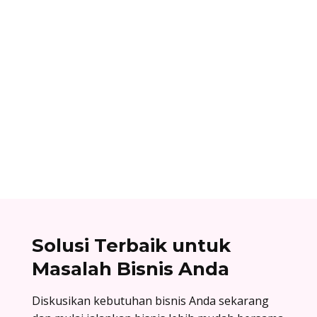
Ibnu Ismail
Nomor referensi bank adalah kode identitas
unik yang dimiliki setiap bank dan digunakan
dalam proses transfer antar bank. Baca list
lengkapnya di sini!
Solusi Terbaik untuk
Masalah Bisnis Anda
Diskusikan kebutuhan bisnis Anda sekarang