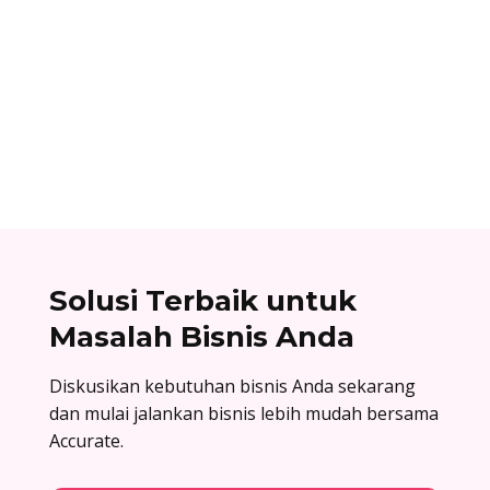
Ibnu Ismail
Nomor referensi bank adalah kode identitas
unik yang dimiliki setiap bank dan digunakan
dalam proses transfer antar bank. Baca list
lengkapnya di sini!
Solusi Terbaik untuk
Masalah Bisnis Anda
Diskusikan kebutuhan bisnis Anda sekarang
dan mulai jalankan bisnis lebih mudah bersama
Accurate.