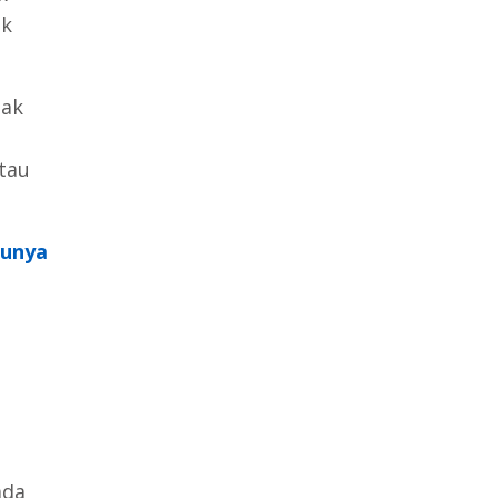
ak
hak
tau
runya
ada