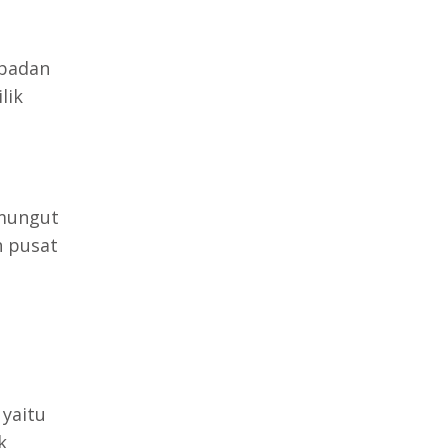
 badan
lik
emungut
h pusat
 yaitu
k