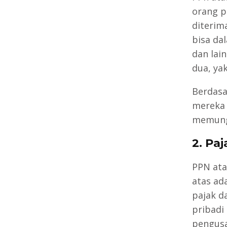
orang p
diterim
bisa da
dan lai
dua, yak
Berdasa
mereka 
memungu
2. Pa
PPN ata
atas ad
pajak d
pribadi
pengusa