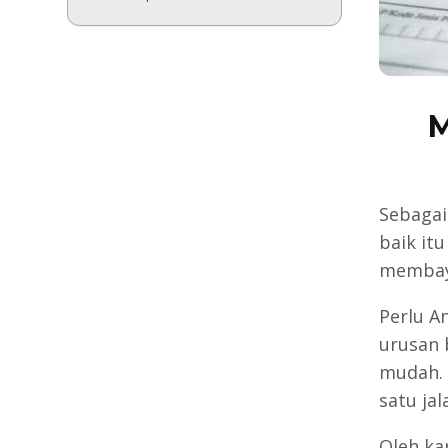
M
Sebagai
baik it
membaya
Perlu A
urusan 
mudah. 
satu ja
Oleh ka