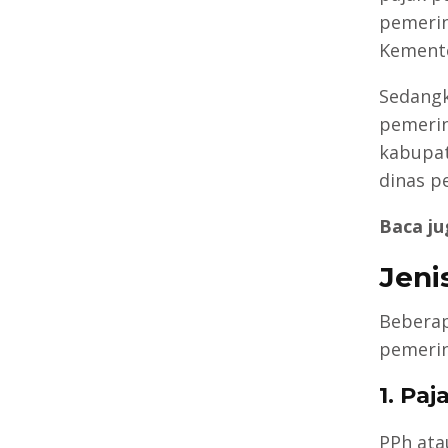
pemerin
Kemente
Sedangk
pemerin
kabupat
dinas p
Baca ju
Jeni
Beberapa
pemerin
1. Pa
PPh ata