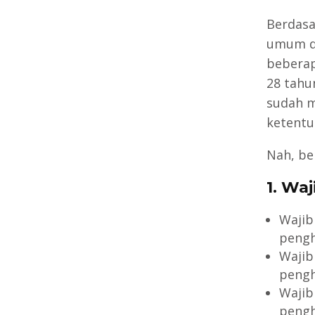
Berdasa
umum da
beberap
28 tahu
sudah m
ketentu
Nah, ber
1. Wa
Wajib
pengh
Wajib
pengh
Wajib
pengh