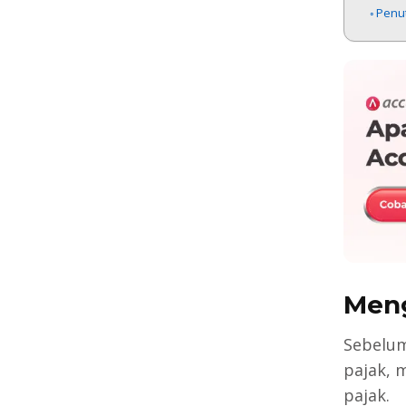
Penu
Meng
Sebelu
pajak, 
pajak.