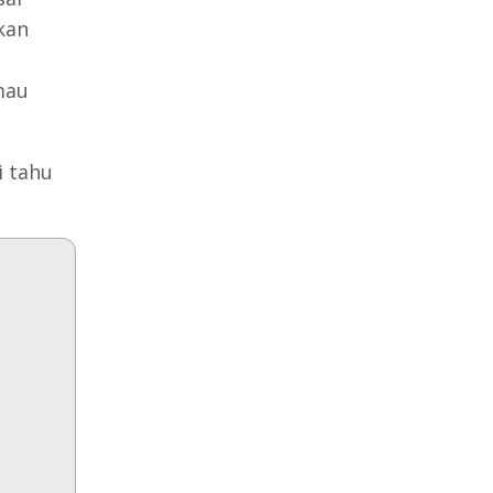
kan
mau
i tahu