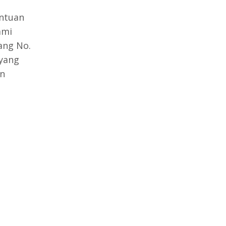
entuan
ami
ang No.
 yang
an