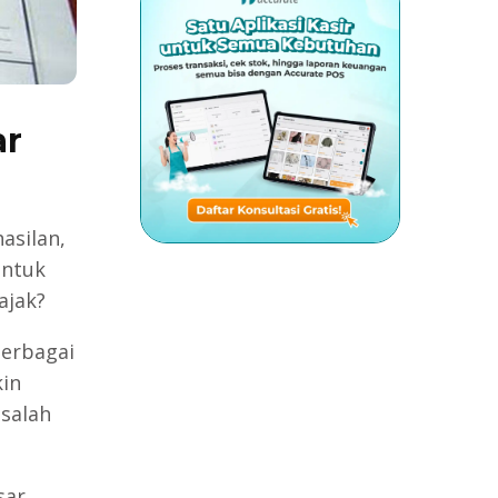
ar
asilan,
untuk
ajak?
erbagai
kin
salah
sar