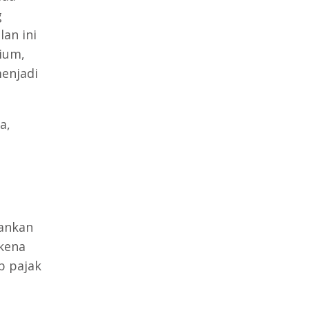
g
an ini
ium,
menjadi
a,
n
bankan
 kena
b pajak