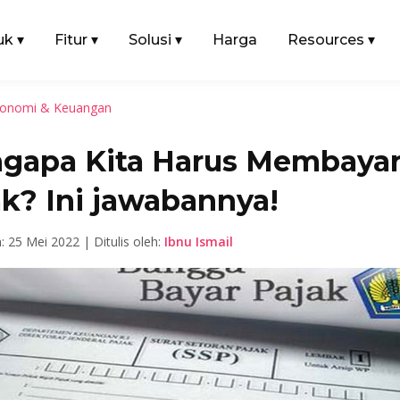
uk
▾
Fitur
▾
Solusi
▾
Harga
Resources
▾
onomi & Keuangan
gapa Kita Harus Membaya
k? Ini jawabannya!
n: 25 Mei 2022 | Ditulis oleh:
Ibnu Ismail