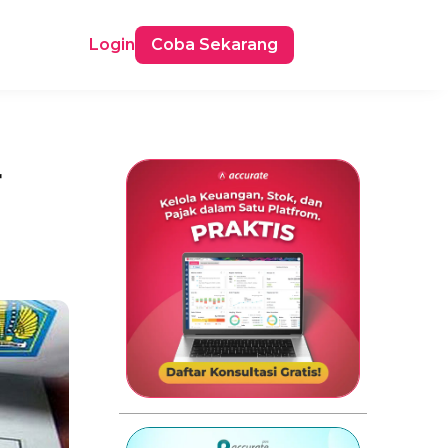
Login
Coba Sekarang
r