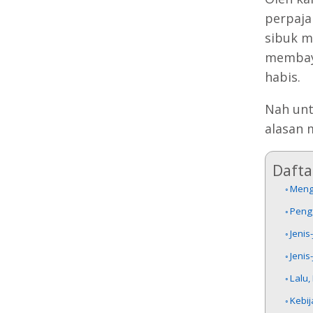
perpaja
sibuk m
membaya
habis.
Nah unt
alasan 
Daftar
Meng
Peng
Jenis
Jenis
Lalu
Kebi