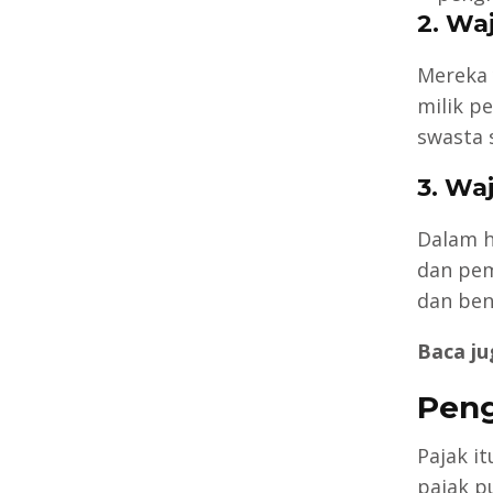
2. Wa
Mereka 
milik p
swasta 
3. Wa
Dalam h
dan pem
dan ben
Baca ju
Peng
Pajak i
pajak p