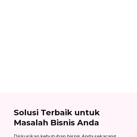
Ibnu Ismail
Nomor referensi bank adalah kode identitas
unik yang dimiliki setiap bank dan digunakan
dalam proses transfer antar bank. Baca list
lengkapnya di sini!
Solusi Terbaik untuk
Masalah Bisnis Anda
Diskusikan kebutuhan bisnis Anda sekarang