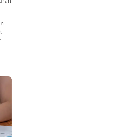
uran
an
t
r