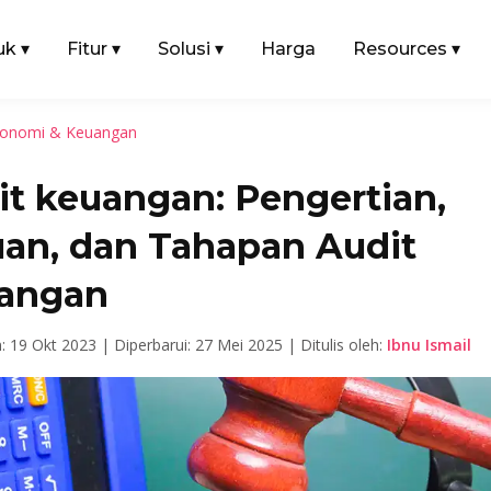
uk
▾
Fitur
▾
Solusi
▾
Harga
Resources
▾
onomi & Keuangan
it keuangan: Pengertian,
uan, dan Tahapan Audit
angan
n: 19 Okt 2023 |
Diperbarui: 27 Mei 2025 |
Ditulis oleh:
Ibnu Ismail