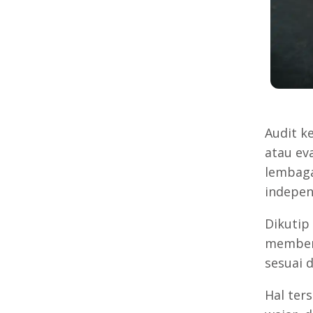
Audit k
atau eva
lembaga
indepen
Dikutip
memberi
sesuai 
Hal ter