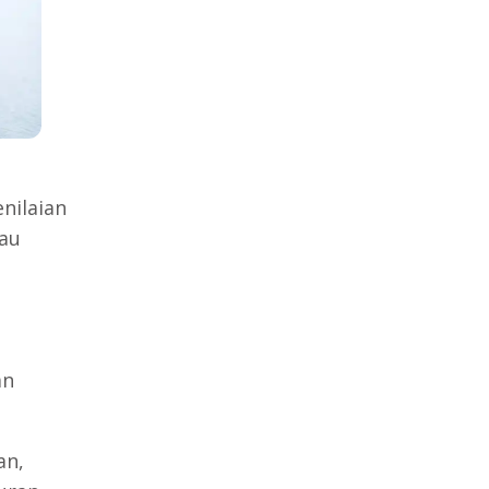
nilaian
tau
an
an,