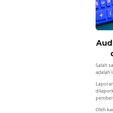
Audi
Salah s
adalah 
Laporan
dilapor
pemberi
Oleh ka