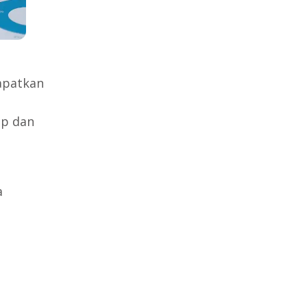
apatkan
ip dan
a