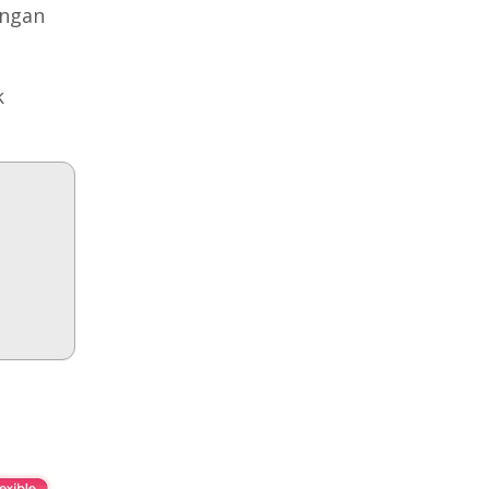
engan
k