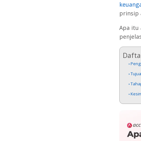
keuang
prinsip
Apa itu
penjela
Daftar
Peng
Tuju
Taha
Kesi