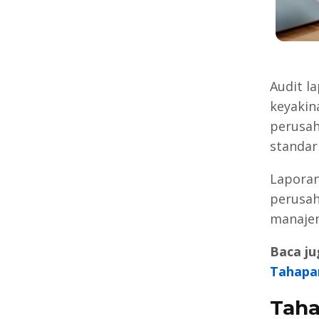
Audit l
keyakin
perusah
standar
Laporan
perusah
manajem
Baca ju
Tahapa
Taha