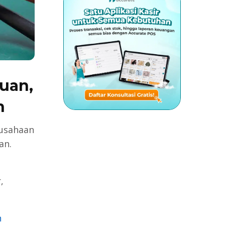
juan,
n
rusahaan
an.
,
n