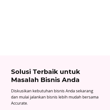
Ibnu Ismail
Nomor referensi bank adalah kode identitas
unik yang dimiliki setiap bank dan digunakan
dalam proses transfer antar bank. Baca list
lengkapnya di sini!
Solusi Terbaik untuk
Masalah Bisnis Anda
Diskusikan kebutuhan bisnis Anda sekarang
dan mulai jalankan bisnis lebih mudah bersama
Accurate.