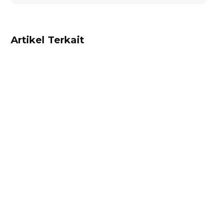
Artikel Terkait
Alifian Adam
Ketahui aturan pajak marketplace terbaru dari
persen yang dikenakan, marketplace yang
ditunjuk, hingga contoh surat pernyataan