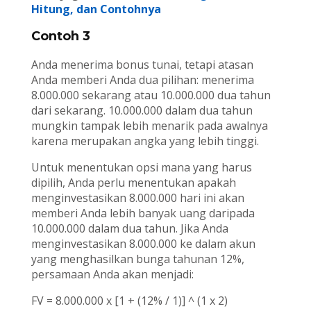
Hitung, dan Contohnya
Contoh 3
Anda menerima bonus tunai, tetapi atasan
Anda memberi Anda dua pilihan: menerima
8.000.000 sekarang atau 10.000.000 dua tahun
dari sekarang. 10.000.000 dalam dua tahun
mungkin tampak lebih menarik pada awalnya
karena merupakan angka yang lebih tinggi.
Untuk menentukan opsi mana yang harus
dipilih, Anda perlu menentukan apakah
menginvestasikan 8.000.000 hari ini akan
memberi Anda lebih banyak uang daripada
10.000.000 dalam dua tahun. Jika Anda
menginvestasikan 8.000.000 ke dalam akun
yang menghasilkan bunga tahunan 12%,
persamaan Anda akan menjadi:
FV = 8.000.000 x [1 + (12% / 1)] ^ (1 x 2)