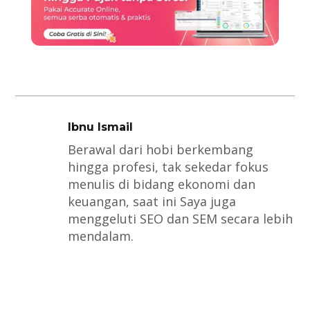
Ibnu Ismail
Berawal dari hobi berkembang
hingga profesi, tak sekedar fokus
menulis di bidang ekonomi dan
keuangan, saat ini Saya juga
menggeluti SEO dan SEM secara lebih
mendalam.