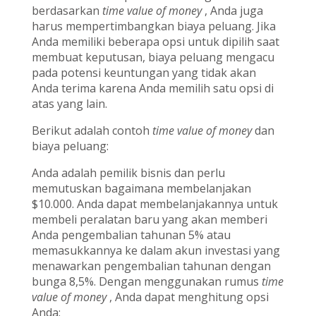
berdasarkan
time value of money
, Anda juga
harus mempertimbangkan biaya peluang. Jika
Anda memiliki beberapa opsi untuk dipilih saat
membuat keputusan, biaya peluang mengacu
pada potensi keuntungan yang tidak akan
Anda terima karena Anda memilih satu opsi di
atas yang lain.
Berikut adalah contoh
time value of money
dan
biaya peluang:
Anda adalah pemilik bisnis dan perlu
memutuskan bagaimana membelanjakan
$10.000. Anda dapat membelanjakannya untuk
membeli peralatan baru yang akan memberi
Anda pengembalian tahunan 5% atau
memasukkannya ke dalam akun investasi yang
menawarkan pengembalian tahunan dengan
bunga 8,5%. Dengan menggunakan rumus
time
value of money
, Anda dapat menghitung opsi
Anda: