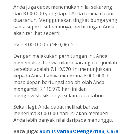
Anda juga dapat menemukan nilai sekarang
dari 8.000.000 yang dapat Anda terima dalam
dua tahun. Menggunakan tingkat bunga yang
sama seperti sebelumnya, perhitungan Anda
akan terlihat seperti:
PV = 8.000.000 x (1+ 0,06) ^ -2
Dengan melakukan perhitungan ini, Anda
menemukan bahwa nilai sekarang dari jumlah
tersebut adalah 7.119.970. Ini menunjukkan
kepada Anda bahwa menerima 8.000.000 di
masa depan berfungsi seolah-olah Anda
mengambil 7.119.970 hari ini dan
menginvestasikannya selama dua tahun.
Sekali lagi, Anda dapat melihat bahwa
menerima 8.000.000 hari ini akan memberi
Anda lebih banyak nilai daripada menunggu.
Baca juga:
Rumus Varians: Pengertian, Cara