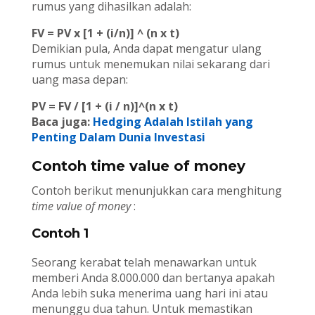
rumus yang dihasilkan adalah:
FV = PV x [1 + (i/n)] ^ (n x t)
Demikian pula, Anda dapat mengatur ulang
rumus untuk menemukan nilai sekarang dari
uang masa depan:
PV = FV / [1 + (i / n)]^(n x t)
Baca juga:
Hedging Adalah Istilah yang
Penting Dalam Dunia Investasi
Contoh time value of money
Contoh berikut menunjukkan cara menghitung
time value of money
:
Contoh 1
Seorang kerabat telah menawarkan untuk
memberi Anda 8.000.000 dan bertanya apakah
Anda lebih suka menerima uang hari ini atau
menunggu dua tahun. Untuk memastikan