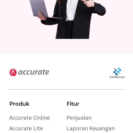
Produk
Fitur
Accurate Online
Penjualan
Accurate Lite
Laporan Keuangan