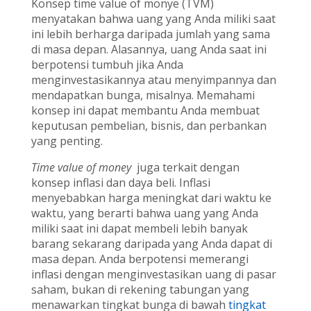
Konsep time value of monye (TVM)
menyatakan bahwa uang yang Anda miliki saat
ini lebih berharga daripada jumlah yang sama
di masa depan. Alasannya, uang Anda saat ini
berpotensi tumbuh jika Anda
menginvestasikannya atau menyimpannya dan
mendapatkan bunga, misalnya. Memahami
konsep ini dapat membantu Anda membuat
keputusan pembelian, bisnis, dan perbankan
yang penting.
Time value of money
juga terkait dengan
konsep inflasi dan daya beli. Inflasi
menyebabkan harga meningkat dari waktu ke
waktu, yang berarti bahwa uang yang Anda
miliki saat ini dapat membeli lebih banyak
barang sekarang daripada yang Anda dapat di
masa depan. Anda berpotensi memerangi
inflasi dengan menginvestasikan uang di pasar
saham, bukan di rekening tabungan yang
menawarkan tingkat bunga di bawah
tingkat