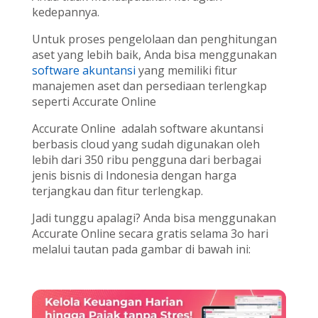
kedepannya.
Untuk proses pengelolaan dan penghitungan
aset yang lebih baik, Anda bisa menggunakan
software akuntansi
yang memiliki fitur
manajemen aset dan persediaan terlengkap
seperti Accurate Online
Accurate Online adalah software akuntansi
berbasis cloud yang sudah digunakan oleh
lebih dari 350 ribu pengguna dari berbagai
jenis bisnis di Indonesia dengan harga
terjangkau dan fitur terlengkap.
Jadi tunggu apalagi? Anda bisa menggunakan
Accurate Online secara gratis selama 3o hari
melalui tautan pada gambar di bawah ini: