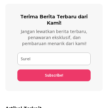
Terima Berita Terbaru dari
Kami!
Jangan lewatkan berita terbaru,
penawaran eksklusif, dan
pembaruan menarik dari kami!
Subscribe!