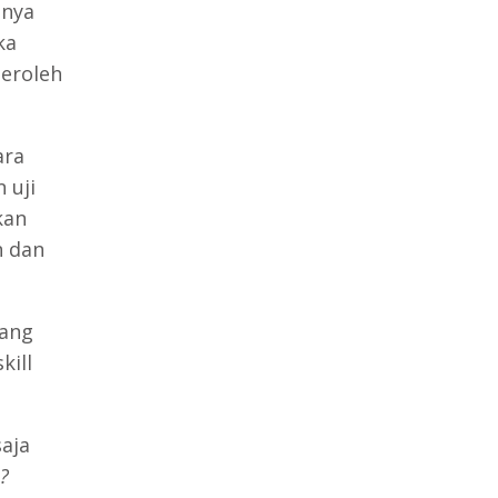
anya
ka
eroleh
ara
 uji
kan
n dan
yang
kill
aja
?