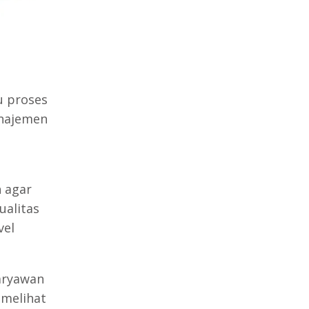
u proses
anajemen
 agar
ualitas
vel
aryawan
 melihat