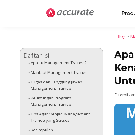
Prod
Blog
>
Ma
Apa
Daftar Isi
Apa itu Management Trainee?
Ken
Manfaat Management Trainee
Unt
Tugas dan Tanggung Jawab
Management Trainee
Diterbitka
Keuntungan Program
Management Trainee
Tips Agar Menjadi Management
Trainee yang Sukses
Kesimpulan