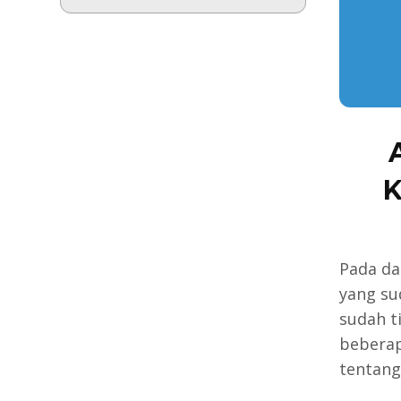
K
Pada da
yang su
sudah t
beberap
tentang