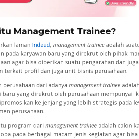
itu Management Trainee?
arkan laman
Indeed
,
management trainee
adalah suat
an pada karyawan baru yang direkrut oleh pihak m
aan agar bisa diberikan suatu pengarahan dan juga
 terkait profil dan juga unit bisnis perusahaan.
 perusahaan dari adanya
management trainee
adalah
 baru yang direkrut oleh perusahaan mempunyai k
ipromosikan ke jenjang yang lebih strategis pada le
men perusahaan.
atu program dari
management trainee
adalah calon k
coba pada berbagai macam jenis kegiatan agar bisa