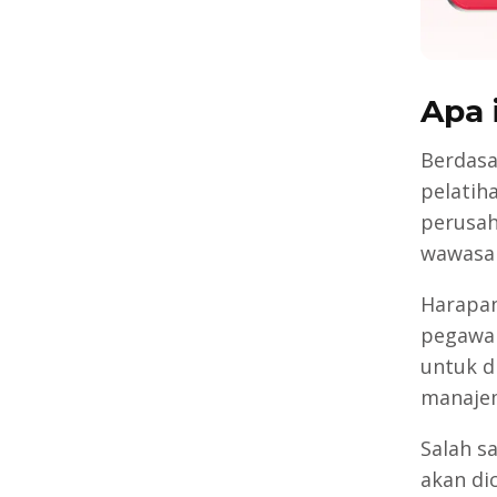
Apa 
Berdas
pelatih
perusah
wawasan
Harapan
pegawai
untuk d
manaje
Salah s
akan di