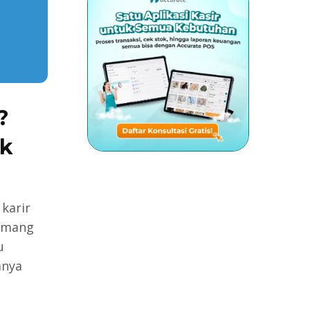
?
ik
karir
memang
u
anya