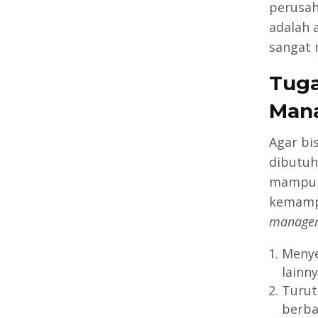
perusah
adalah a
sangat 
Tuga
Man
Agar bi
dibutuh
mampu t
kemampu
managem
Menye
lainny
Turut
berba