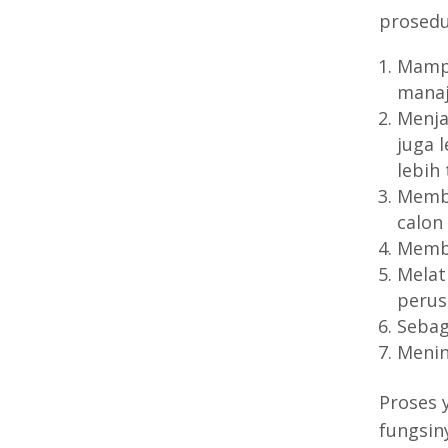
prosed
Mampu
manaj
Menja
juga 
lebih 
Membe
calon
Membe
Melat
perus
Sebag
Menin
Proses 
fungsin