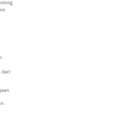
enting
ini
n
 dari
jaan
an