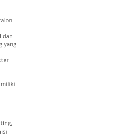
calon
l dan
ng yang
ter
miliki
ting,
isi