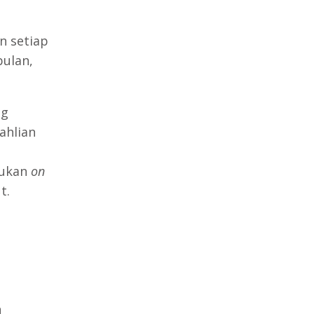
n setiap
ulan,
ng
ahlian
kukan
on
t.
n