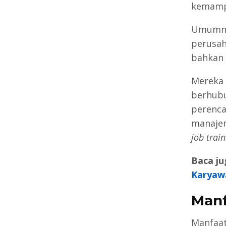
kemampu
Umumnya
perusah
bahkan 
Mereka 
berhubu
perenca
manajem
job trai
Baca ju
Karyaw
Manf
Manfaat