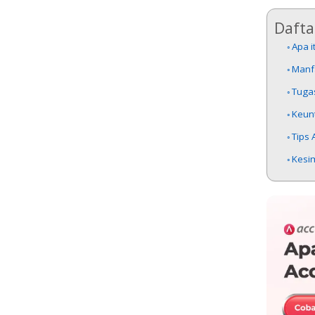
Daftar
Apa 
Manf
Tuga
Keun
Tips
Kesi