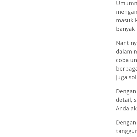
Umumnya
mengang
masuk k
banyak 
Nantiny
dalam 
coba un
berbaga
juga sol
Dengan 
detail, 
Anda ak
Dengan 
tanggun