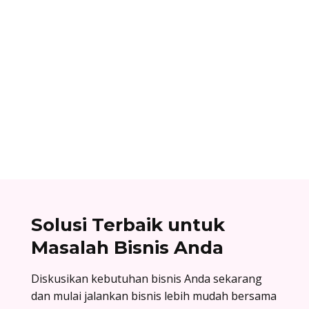
Alifian Adam
Assemble to order adalah strategi produksi
dengan menyiapkan komponen terlebih dahulu,
lalu baru dirakit setelah adanya pesanan.
Solusi Terbaik untuk
Masalah Bisnis Anda
Diskusikan kebutuhan bisnis Anda sekarang
dan mulai jalankan bisnis lebih mudah bersama