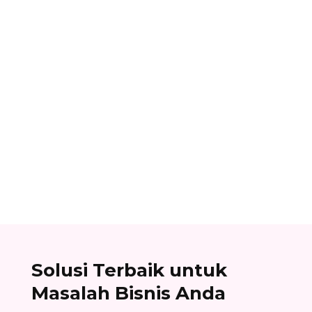
Alifian Adam
Assemble to order adalah strategi produksi
dengan menyiapkan komponen terlebih dahulu,
lalu baru dirakit setelah adanya pesanan.
Solusi Terbaik untuk
Masalah Bisnis Anda